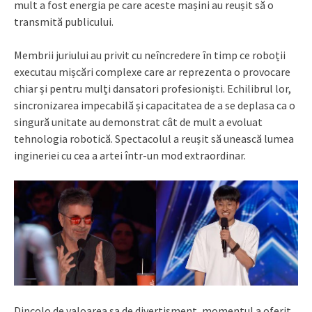
mult a fost energia pe care aceste mașini au reușit să o
transmită publicului.
Membrii juriului au privit cu neîncredere în timp ce roboții
executau mișcări complexe care ar reprezenta o provocare
chiar și pentru mulți dansatori profesioniști. Echilibrul lor,
sincronizarea impecabilă și capacitatea de a se deplasa ca o
singură unitate au demonstrat cât de mult a evoluat
tehnologia robotică. Spectacolul a reușit să unească lumea
ingineriei cu cea a artei într-un mod extraordinar.
Dincolo de valoarea sa de divertisment, momentul a oferit