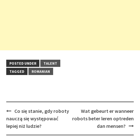
POSTED UNDER
TALENT
TAGGED
ROMANIAN
Post
Co się stanie, gdy roboty
Wat gebeurt er wanneer
navigation
nauczą się występować
robots beter leren optreden
lepiej niż ludzie?
dan mensen?