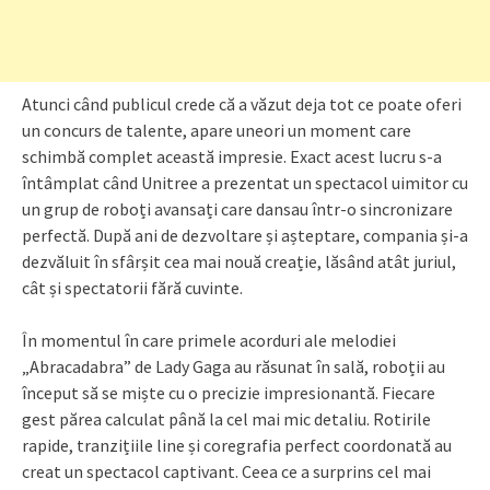
Atunci când publicul crede că a văzut deja tot ce poate oferi
un concurs de talente, apare uneori un moment care
schimbă complet această impresie. Exact acest lucru s-a
întâmplat când Unitree a prezentat un spectacol uimitor cu
un grup de roboți avansați care dansau într-o sincronizare
perfectă. După ani de dezvoltare și așteptare, compania și-a
dezvăluit în sfârșit cea mai nouă creație, lăsând atât juriul,
cât și spectatorii fără cuvinte.
În momentul în care primele acorduri ale melodiei
„Abracadabra” de Lady Gaga au răsunat în sală, roboții au
început să se miște cu o precizie impresionantă. Fiecare
gest părea calculat până la cel mai mic detaliu. Rotirile
rapide, tranzițiile line și coregrafia perfect coordonată au
creat un spectacol captivant. Ceea ce a surprins cel mai