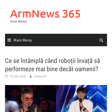
Skip
to
ArmNews 365
content
Your News
Main Menu
Ce se întâmplă când roboții învață să
performeze mai bine decât oamenii?
03.06.2026
Editor07