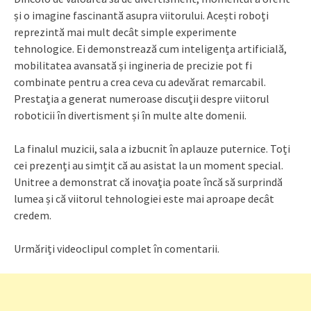
și o imagine fascinantă asupra viitorului. Acești roboți
reprezintă mai mult decât simple experimente
tehnologice. Ei demonstrează cum inteligența artificială,
mobilitatea avansată și ingineria de precizie pot fi
combinate pentru a crea ceva cu adevărat remarcabil.
Prestația a generat numeroase discuții despre viitorul
roboticii în divertisment și în multe alte domenii.
La finalul muzicii, sala a izbucnit în aplauze puternice. Toți
cei prezenți au simțit că au asistat la un moment special.
Unitree a demonstrat că inovația poate încă să surprindă
lumea și că viitorul tehnologiei este mai aproape decât
credem.
Urmăriți videoclipul complet în comentarii.