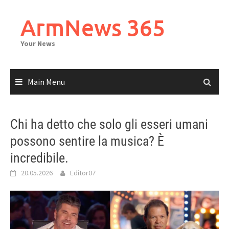
Skip
to
ArmNews 365
content
Your News
Main Menu
Chi ha detto che solo gli esseri umani
possono sentire la musica? È
incredibile.
20.05.2026
Editor07