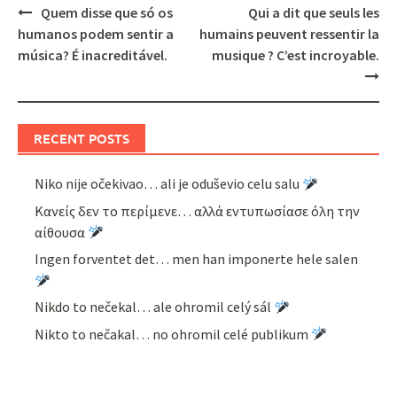
Post
Quem disse que só os
Qui a dit que seuls les
navigation
humanos podem sentir a
humains peuvent ressentir la
música? É inacreditável.
musique ? C’est incroyable.
RECENT POSTS
Niko nije očekivao… ali je oduševio celu salu
Κανείς δεν το περίμενε… αλλά εντυπωσίασε όλη την
αίθουσα
Ingen forventet det… men han imponerte hele salen
Nikdo to nečekal… ale ohromil celý sál
Nikto to nečakal… no ohromil celé publikum