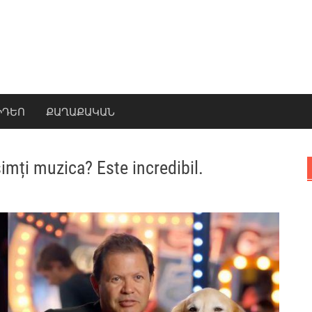
ԻԴԵՈ
ՔԱՂԱՔԱԿԱՆ
imți muzica? Este incredibil.