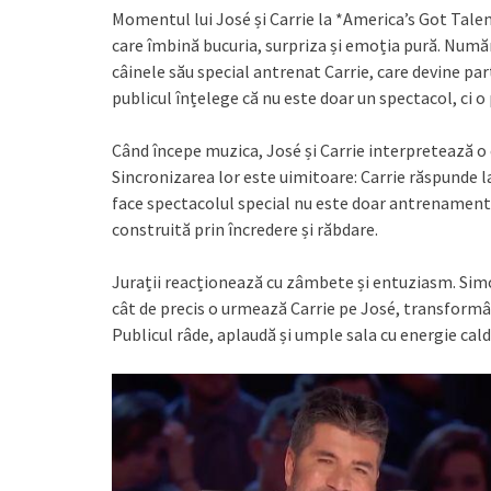
Momentul lui José și Carrie la *America’s Got Tale
care îmbină bucuria, surpriza și emoția pură. Număr
câinele său special antrenat Carrie, care devine par
publicul înțelege că nu este doar un spectacol, ci 
Când începe muzica, José și Carrie interpretează o 
Sincronizarea lor este uimitoare: Carrie răspunde l
face spectacolul special nu este doar antrenamentu
construită prin încredere și răbdare.
Jurații reacționează cu zâmbete și entuziasm. Simon
cât de precis o urmează Carrie pe José, transform
Publicul râde, aplaudă și umple sala cu energie cald