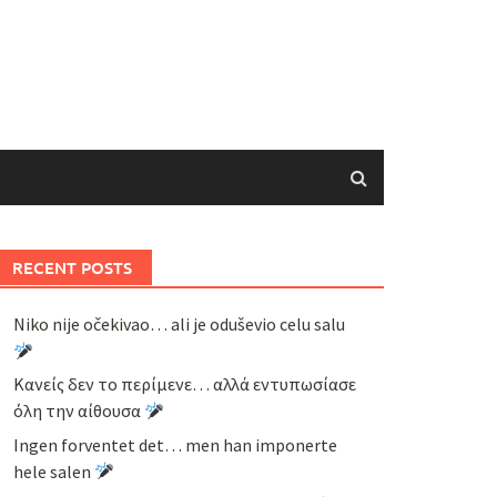
RECENT POSTS
Niko nije očekivao… ali je oduševio celu salu
Κανείς δεν το περίμενε… αλλά εντυπωσίασε
όλη την αίθουσα
Ingen forventet det… men han imponerte
hele salen