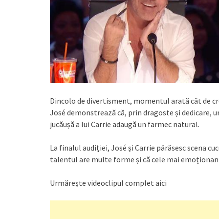
Dincolo de divertisment, momentul arată cât de cr
José demonstrează că, prin dragoste și dedicare, u
jucăușă a lui Carrie adaugă un farmec natural.
La finalul audiției, José și Carrie părăsesc scena cu
talentul are multe forme și că cele mai emoționante
Urmărește videoclipul complet aici