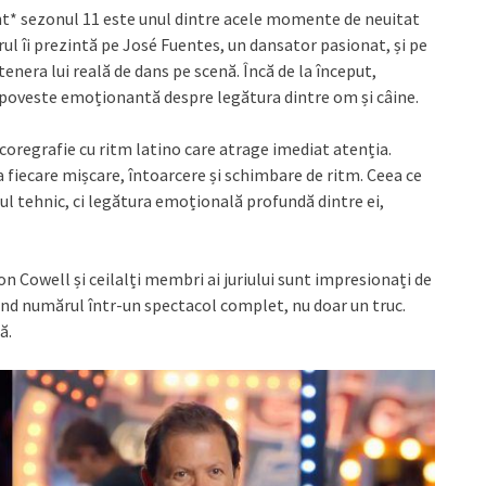
nt* sezonul 11 este unul dintre acele momente de neuitat
ul îi prezintă pe José Fuentes, un dansator pasionat, și pe
tenera lui reală de dans pe scenă. Încă de la început,
o poveste emoționantă despre legătura dintre om și câine.
coregrafie cu ritm latino care atrage imediat atenția.
a fiecare mișcare, întoarcere și schimbare de ritm. Ceea ce
l tehnic, ci legătura emoțională profundă dintre ei,
 Cowell și ceilalți membri ai juriului sunt impresionați de
ând numărul într-un spectacol complet, nu doar un truc.
ă.