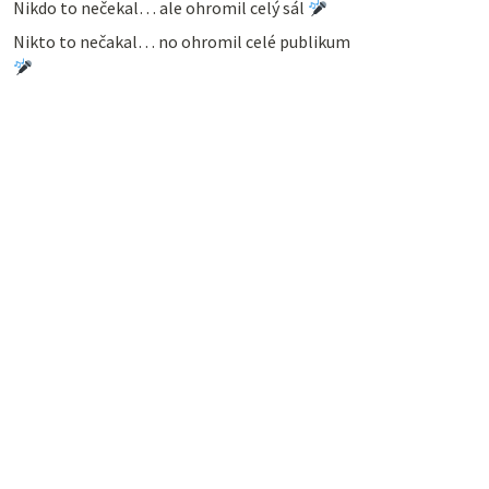
Nikdo to nečekal… ale ohromil celý sál
Nikto to nečakal… no ohromil celé publikum