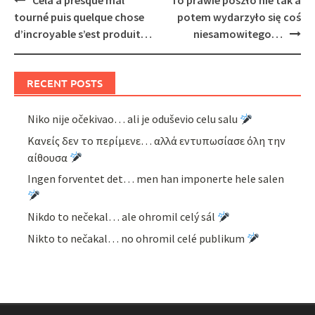
Cela a presque mal
To prawie poszło nie tak a
navigation
tourné puis quelque chose
potem wydarzyło się coś
d’incroyable s’est produit…
niesamowitego…
RECENT POSTS
Niko nije očekivao… ali je oduševio celu salu
Κανείς δεν το περίμενε… αλλά εντυπωσίασε όλη την
αίθουσα
Ingen forventet det… men han imponerte hele salen
Nikdo to nečekal… ale ohromil celý sál
Nikto to nečakal… no ohromil celé publikum