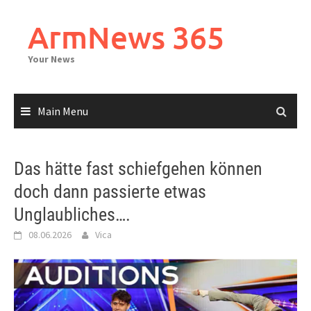
Skip
to
ArmNews 365
content
Your News
Main Menu
Das hätte fast schiefgehen können
doch dann passierte etwas
Unglaubliches….
08.06.2026
Vica