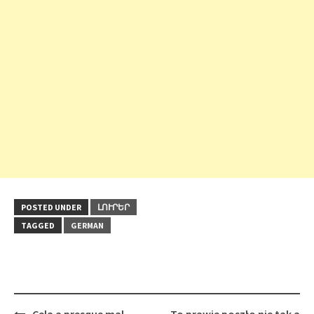
POSTED UNDER
ԼՈՒՐԵՐ
TAGGED
GERMAN
Post