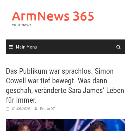
Skip
to
ArmNews 365
content
Your News
Main Menu
Das Publikum war sprachlos. Simon
Cowell war tief bewegt. Was dann
geschah, veränderte Sara James’ Leben
für immer.
01.06.2026
Editor07