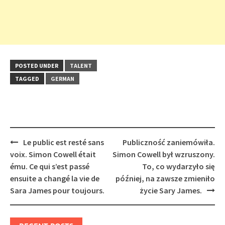
POSTED UNDER
TALENT
TAGGED
GERMAN
Post
Le public est resté sans
Publiczność zaniemówiła.
navigation
voix. Simon Cowell était
Simon Cowell był wzruszony.
ému. Ce qui s’est passé
To, co wydarzyło się
ensuite a changé la vie de
później, na zawsze zmieniło
Sara James pour toujours.
życie Sary James.