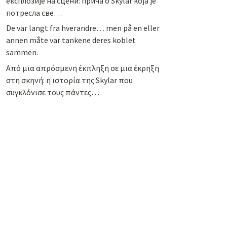
експлозије на сцени: прича о Skylar која је
потресла све…
De var langt fra hverandre… men på en eller
annen måte var tankene deres koblet
sammen.
Από μια απρόσμενη έκπληξη σε μια έκρηξη
στη σκηνή: η ιστορία της Skylar που
συγκλόνισε τους πάντες…