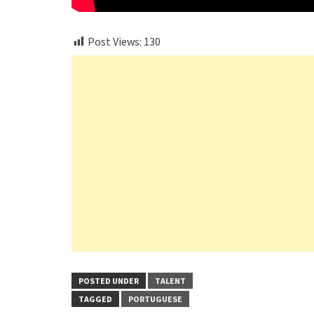
Post Views:
130
POSTED UNDER
TALENT
TAGGED
PORTUGUESE