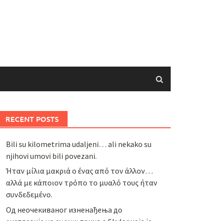
RECENT POSTS
Bili su kilometrima udaljeni… ali nekako su
njihovi umovi bili povezani.
Ήταν μίλια μακριά ο ένας από τον άλλον…
αλλά με κάποιον τρόπο το μυαλό τους ήταν
συνδεδεμένο.
Од неочекиваног изненађења до