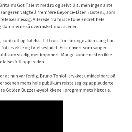
Britain’s Got Talent med ro og selvtillit, men ingen ante
e sangeren valgte å fremføre Beyoncé-låten «Listen», som
 følelsesmessig. Allerede fra første tone endret hele
 og dommerne så overrasket mot scenen.
ntroll og følelse. Til tross for sin unge alder sang hun
føltes ekte og følelsesladet. Etter hvert som sangen
publikum stadig mer imponert. Mange kunne nesten ikke
følelsesfull opptreden.
 at hun var ferdig. Bruno Tonioli trykket umiddelbart på
over scenen mens hele publikum reiste seg og applauderte
este Golden Buzzer-øyeblikkene i programmets historie.