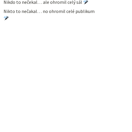
Nikdo to nečekal… ale ohromil celý sál
Nikto to nečakal… no ohromil celé publikum