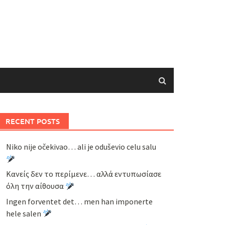
RECENT POSTS
Niko nije očekivao… ali je oduševio celu salu
Κανείς δεν το περίμενε… αλλά εντυπωσίασε
όλη την αίθουσα
Ingen forventet det… men han imponerte
hele salen