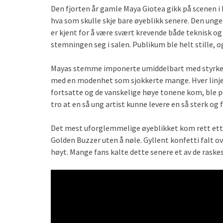
Den fjorten år gamle Maya Giotea gikk på scenen i 
hva som skulle skje bare øyeblikk senere. Den ung
er kjent for å være svært krevende både teknisk og
stemningen seg i salen. Publikum ble helt stille,
Mayas stemme imponerte umiddelbart med styrke, ko
med en modenhet som sjokkerte mange. Hver linje 
fortsatte og de vanskelige høye tonene kom, ble 
tro at en så ung artist kunne levere en så sterk og 
Det mest uforglemmelige øyeblikket kom rett etter
Golden Buzzer uten å nøle. Gyllent konfetti falt 
høyt. Mange fans kalte dette senere et av de rask