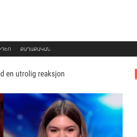
ԻԴԵՈ
ՔԱՂԱՔԱԿԱՆ
 en utrolig reaksjon