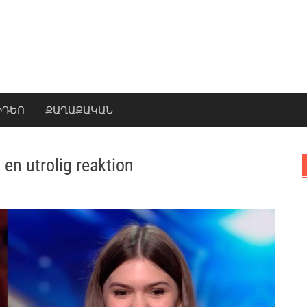
ԻԴԵՈ
ՔԱՂԱՔԱԿԱՆ
en utrolig reaktion