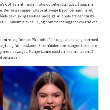
in’s Got Talent med en rolig og selvsikker udstråling, men
efter. Den unge sanger valgte at synge Beyoncé-nummeret
både teknisk og følelsesmæssigt. Allerede fra den første
et. Publikum blev stille, og dommerne kiggede overrasket
ntrol og følelse. På trods af sin unge alder sang hun med
 ægte og følelsesladet. Efterhånden som sangen fortsatte
g mere bevæget. Mange kunne næsten ikke tro, at en så
ld optræden.