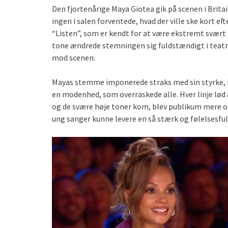
Den fjortenårige Maya Giotea gik på scenen i Brita
ingen i salen forventede, hvad der ville ske kort 
“Listen”, som er kendt for at være ekstremt svært 
tone ændrede stemningen sig fuldstændigt i teatr
mod scenen.
Mayas stemme imponerede straks med sin styrke, ko
en modenhed, som overraskede alle. Hver linje lød
og de svære høje toner kom, blev publikum mere o
ung sanger kunne levere en så stærk og følelsesfu