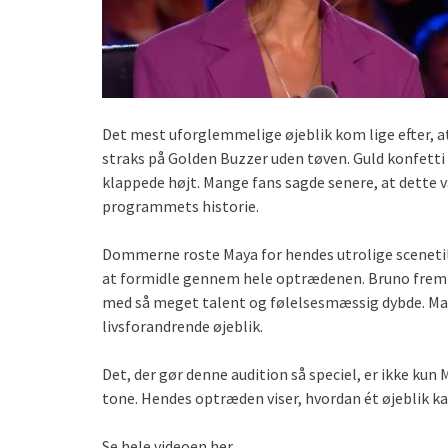
Det mest uforglemmelige øjeblik kom lige efter, a
straks på Golden Buzzer uden tøven. Guld konfetti 
klappede højt. Mange fans sagde senere, at dette v
programmets historie.
Dommerne roste Maya for hendes utrolige scenetil
at formidle gennem hele optrædenen. Bruno fremhæv
med så meget talent og følelsesmæssig dybde. Maya 
livsforandrende øjeblik.
Det, der gør denne audition så speciel, er ikke kun
tone. Hendes optræden viser, hvordan ét øjeblik kan
Se hele videoen her