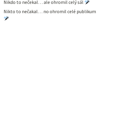
Nikdo to nečekal… ale ohromil celý sál
Nikto to nečakal… no ohromil celé publikum