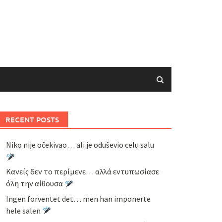
RECENT POSTS
Niko nije očekivao… ali je oduševio celu salu
Κανείς δεν το περίμενε… αλλά εντυπωσίασε
όλη την αίθουσα
Ingen forventet det… men han imponerte
hele salen