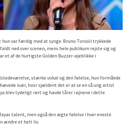
t hun var færdig med at synge. Bruno Tonioli trykkede
faldt ned over scenen, mens hele publikum rejste sig og
ar et af de hurtigste Golden Buzzer-øjeblikke i
stedeværelse, stærke vokal og den følelse, hun formåede
ede især, hvor sjældent det er at se en så ung artist
blev tydeligt rørt og havde tårer i øjnene i dette
 Mayas talent, men også den ægte følelse i hver eneste
 ændre et helt liv.