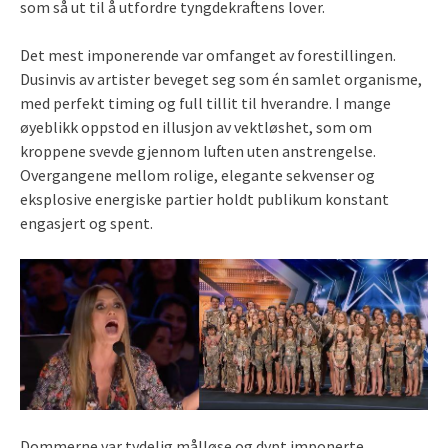
som så ut til å utfordre tyngdekraftens lover.
Det mest imponerende var omfanget av forestillingen.
Dusinvis av artister beveget seg som én samlet organisme,
med perfekt timing og full tillit til hverandre. I mange
øyeblikk oppstod en illusjon av vektløshet, som om
kroppene svevde gjennom luften uten anstrengelse.
Overgangene mellom rolige, elegante sekvenser og
eksplosive energiske partier holdt publikum konstant
engasjert og spent.
Dommerne var tydelig målløse og dypt imponerte.