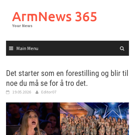
Skip
to
ArmNews 365
content
Your News
Main Menu
Det starter som en forestilling og blir til
noe du må se for å tro det.
19.05.2026
Editor07