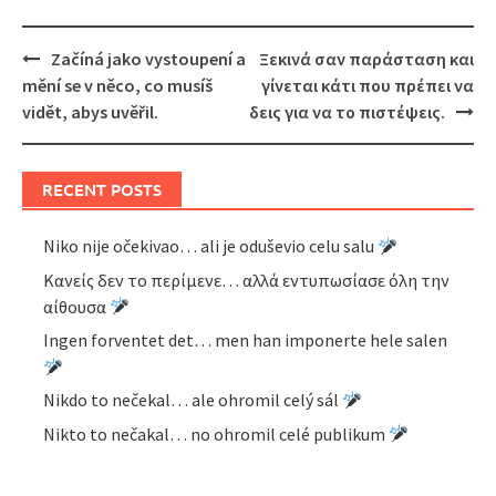
Post
Začíná jako vystoupení a
Ξεκινά σαν παράσταση και
navigation
mění se v něco, co musíš
γίνεται κάτι που πρέπει να
vidět, abys uvěřil.
δεις για να το πιστέψεις.
RECENT POSTS
Niko nije očekivao… ali je oduševio celu salu
Κανείς δεν το περίμενε… αλλά εντυπωσίασε όλη την
αίθουσα
Ingen forventet det… men han imponerte hele salen
Nikdo to nečekal… ale ohromil celý sál
Nikto to nečakal… no ohromil celé publikum