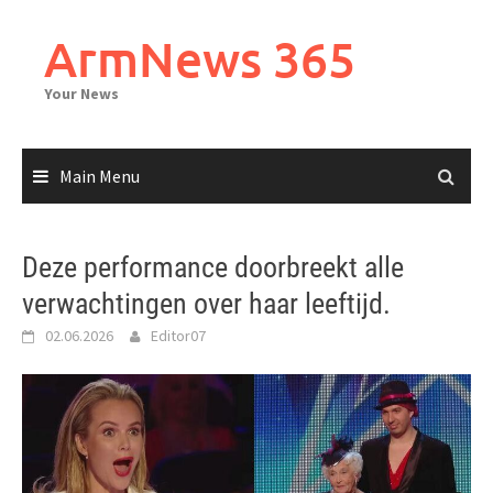
Skip
to
ArmNews 365
content
Your News
Main Menu
Deze performance doorbreekt alle
verwachtingen over haar leeftijd.
02.06.2026
Editor07