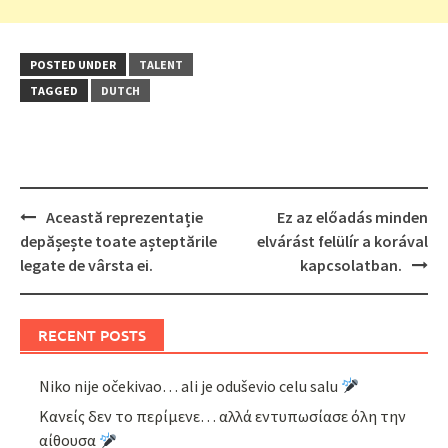
POSTED UNDER
TALENT
TAGGED
DUTCH
Post
Această reprezentație
Ez az előadás minden
navigation
depășește toate așteptările
elvárást felülír a korával
legate de vârsta ei.
kapcsolatban.
RECENT POSTS
Niko nije očekivao… ali je oduševio celu salu
Κανείς δεν το περίμενε… αλλά εντυπωσίασε όλη την
αίθουσα