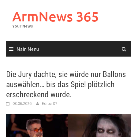
Skip
to
ArmNews 365
content
Your News
Main Menu
Die Jury dachte, sie würde nur Ballons
auswählen… bis das Spiel plötzlich
erschreckend wurde.
08.06.2026
Editor07