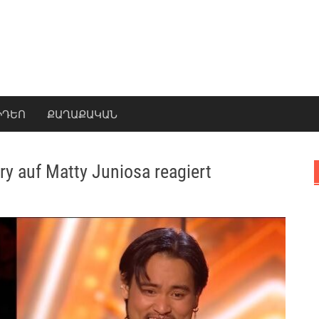
ԻԴԵՈ
ՔԱՂԱՔԱԿԱՆ
ury auf Matty Juniosa reagiert