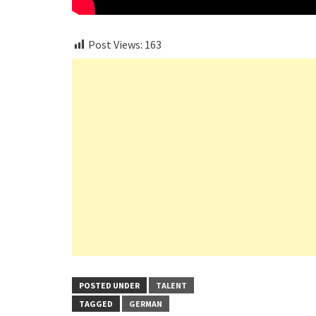
Post Views:
163
POSTED UNDER
TALENT
TAGGED
GERMAN