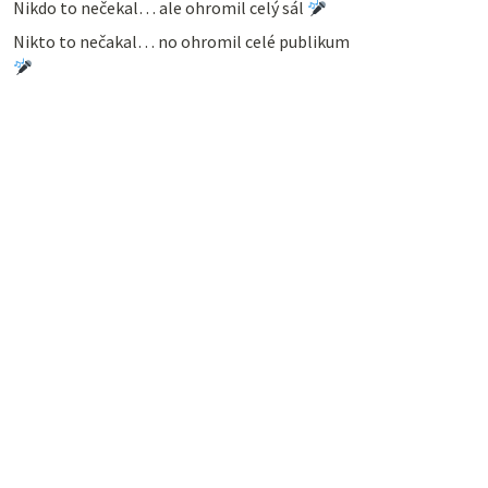
Nikdo to nečekal… ale ohromil celý sál
Nikto to nečakal… no ohromil celé publikum