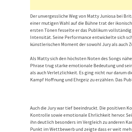
Der unvergessliche Weg von Matty Juniosa bei Brit
einer mutigen Wahl auf die Bühne trat der ikonis
ersten Tönen fesselte er das Publikum vollständi
Intensität. Seine Performance entwickelte sich s
künstlerischen Moment der sowohl Jury als auch Z
Als Matty sich den höchsten Noten des Songs näher
Phrase trug starke emotionale Bedeutung und sei
als auch Verletzlichkeit. Es ging nicht nur darum d
Kampf Hoffnung und Ehrgeiz zu erzählen. Das Publi
Auch die Jury war tief beeindruckt. Die positiven
Kontrolle sowie emotionale Ehrlichkeit hervor. Sei
ihn deutlich besonders im Vergleich zu anderen K
Punkt im Wettbewerb und zeigte dass er weit mehr 