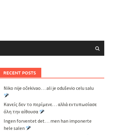
RECENT POSTS
Niko nije očekivao… ali je oduševio celu salu
Κανείς δεν το περίμενε… αλλά εντυπωσίασε
όλη την αίθουσα
Ingen forventet det… men han imponerte
hele salen