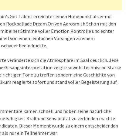
ain’s Got Talent erreichte seinen Höhepunkt als er mit
chen Rockballade Dream On von Aerosmith Schon mit den
g mit einer Stimme voller Emotion Kontrolle und echter
chnell von einem einfachen Vorsingen zu einem
uschauer beeindruckte.
te veränderte sich die Atmosphäre im Saal deutlich. Jede
ne Gesangsinterpretation zeigte sowohl technische Stärke
ie richtigen Töne zu treffen sondern eine Geschichte von
kum reagierte sofort und stand voller Begeisterung auf.
 Kommentare kamen schnell und hoben seine natürliche
ne Fähigkeit Kraft und Sensibilität zu verbinden machte
andidaten. Dieser Moment wurde zu einem entscheidenden
als nur ein Teilnehmer war.