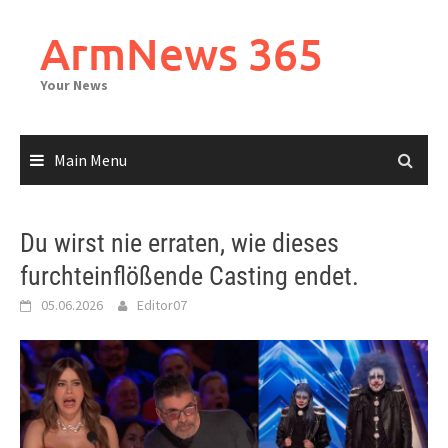
Skip
to
ArmNews 365
content
Your News
Main Menu
Du wirst nie erraten, wie dieses
furchteinflößende Casting endet.
05.06.2026
Editor07