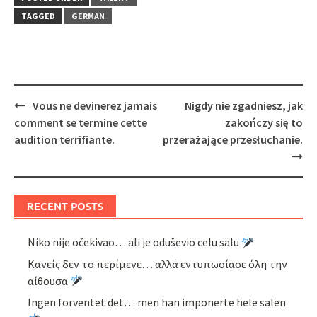
TAGGED
GERMAN
Post
Vous ne devinerez jamais
Nigdy nie zgadniesz, jak
navigation
comment se termine cette
zakończy się to
audition terrifiante.
przerażające przesłuchanie.
RECENT POSTS
Niko nije očekivao… ali je oduševio celu salu
Κανείς δεν το περίμενε… αλλά εντυπωσίασε όλη την
αίθουσα
Ingen forventet det… men han imponerte hele salen