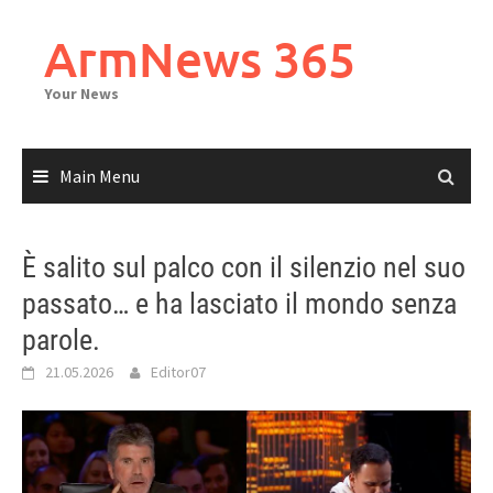
Skip
to
ArmNews 365
content
Your News
Main Menu
È salito sul palco con il silenzio nel suo
passato… e ha lasciato il mondo senza
parole.
21.05.2026
Editor07