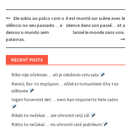
Post
Ele subiu ao palco com o
Il est monté sur scène avec le
navigation
silêncio no seu passado… e
silence dans son passé… et a
deixou o mundo sem
laissé le monde sans voix.
palavras.
RECENT POSTS
Niko nije očekivao… ali je oduševio celu salu
Κανείς δεν το περίμενε… αλλά εντυπωσίασε όλη την
αίθουσα
Ingen forventet det… men han imponerte hele salen
Nikdo to nečekal… ale ohromil celý sál
Nikto to nečakal… no ohromil celé publikum