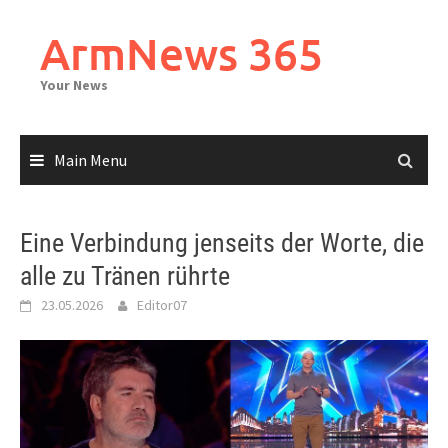
Skip
to
ArmNews 365
content
Your News
Main Menu
Eine Verbindung jenseits der Worte, die
alle zu Tränen rührte
23.05.2026
Editor07