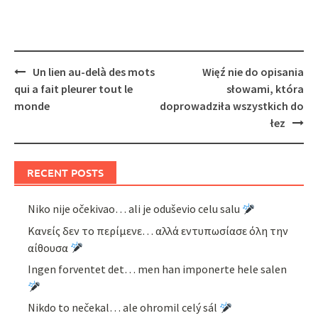
Post
Un lien au-delà des mots
Więź nie do opisania
navigation
qui a fait pleurer tout le
słowami, która
monde
doprowadziła wszystkich do
łez
RECENT POSTS
Niko nije očekivao… ali je oduševio celu salu
Κανείς δεν το περίμενε… αλλά εντυπωσίασε όλη την
αίθουσα
Ingen forventet det… men han imponerte hele salen
Nikdo to nečekal… ale ohromil celý sál