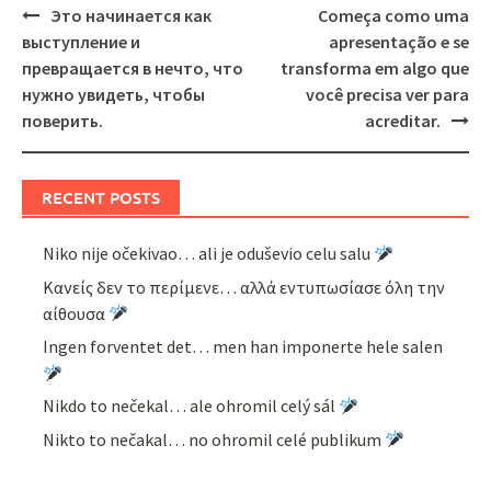
Post
Это начинается как
Começa como uma
navigation
выступление и
apresentação e se
превращается в нечто, что
transforma em algo que
нужно увидеть, чтобы
você precisa ver para
поверить.
acreditar.
RECENT POSTS
Niko nije očekivao… ali je oduševio celu salu
Κανείς δεν το περίμενε… αλλά εντυπωσίασε όλη την
αίθουσα
Ingen forventet det… men han imponerte hele salen
Nikdo to nečekal… ale ohromil celý sál
Nikto to nečakal… no ohromil celé publikum