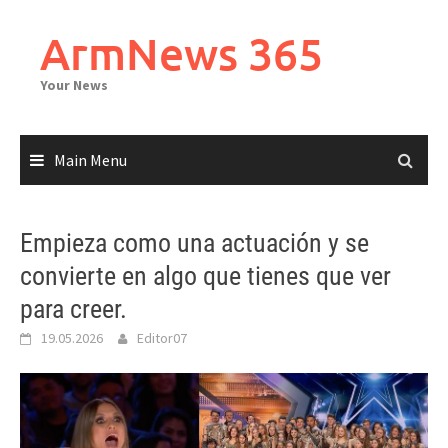
Skip
to
ArmNews 365
content
Your News
Main Menu
Empieza como una actuación y se
convierte en algo que tienes que ver
para creer.
19.05.2026
Editor07