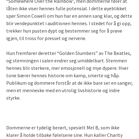
“Somewhere Over the Rainbow”, men dommerne føler at
låten ikke viser hennes fulle potensial. I dette øyeblikket
spør Simon Cowell om hun har en annen sang klar, og dette
blir vendepunktet i auditionen hennes. I stedet for å gi opp,
trekker hun pusten dypt og bestemmer seg for å prøve
igjen, til tross for presset og nervene.
Hun fremfører deretter “Golden Slumbers” av The Beatles,
og stemningen i salen endrer seg umiddelbart. Stemmen
hennes blir sterkere, mer emosjonell og mye dypere. Hver
tone bærer hennes historie om kamp, smerte og håp.
Publikum og dommere forstår at de ikke bare ser en sanger,
men et menneske med en utrolig livshistorie og indre
styrke.
Dommerne er tydelig berørt, spesielt Mel B, som ikke
klarer å holde tilbake følelsene sine. Hun kaller Charity