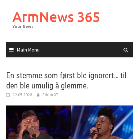
Skip
to
ArmNews 365
content
Your News
Main Menu
En stemme som først ble ignorert… til
den ble umulig å glemme.
12.05.2026
Editor07