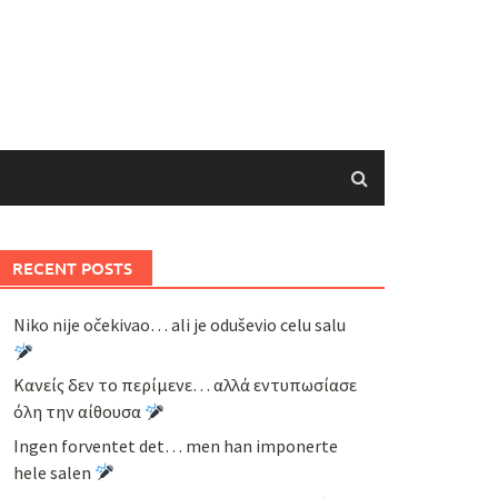
RECENT POSTS
Niko nije očekivao… ali je oduševio celu salu
Κανείς δεν το περίμενε… αλλά εντυπωσίασε
όλη την αίθουσα
Ingen forventet det… men han imponerte
hele salen