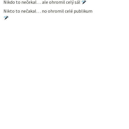
Nikdo to nečekal… ale ohromil celý sál
Nikto to nečakal… no ohromil celé publikum