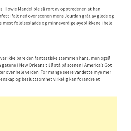
us. Howie Mandel ble så rørt av opptredenen at han
fetti falt ned over scenen mens Jourdan gråt av glede og
de mest følelsesladde og minneverdige øyeblikkene i hele
, var ikke bare den fantastiske stemmen hans, men også
å gatene i New Orleans til å stå på scenen i America’s Got
ker over hele verden. For mange seere var dette mye mer
lidenskap og besluttsomhet virkelig kan forandre et