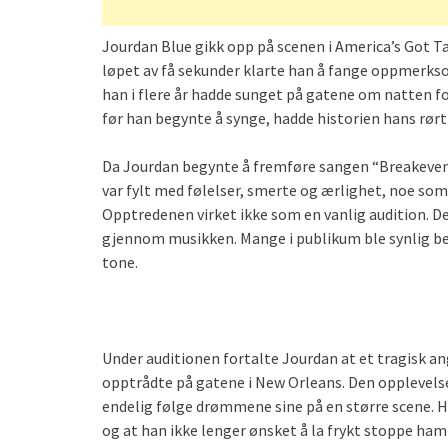
Jourdan Blue gikk opp på scenen i America’s Got T
løpet av få sekunder klarte han å fange oppmerkso
han i flere år hadde sunget på gatene om natten for
før han begynte å synge, hadde historien hans rø
Da Jourdan begynte å fremføre sangen “Breakeven” 
var fylt med følelser, smerte og ærlighet, noe som 
Opptredenen virket ikke som en vanlig audition. De
gjennom musikken. Mange i publikum ble synlig 
tone.
Under auditionen fortalte Jourdan at et tragisk a
opptrådte på gatene i New Orleans. Den opplevelse
endelig følge drømmene sine på en større scene. Ha
og at han ikke lenger ønsket å la frykt stoppe ham f