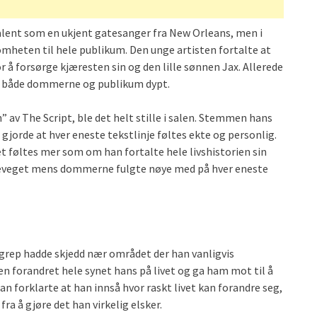
alent som en ukjent gatesanger fra New Orleans, men i
mheten til hele publikum. Den unge artisten fortalte at
 å forsørge kjæresten sin og den lille sønnen Jax. Allerede
rt både dommerne og publikum dypt.
av The Script, ble det helt stille i salen. Stemmen hans
gjorde at hver eneste tekstlinje føltes ekte og personlig.
t føltes mer som om han fortalte hele livshistorien sin
beveget mens dommerne fulgte nøye med på hver eneste
ngrep hadde skjedd nær området der han vanligvis
n forandret hele synet hans på livet og ga ham mot til å
n forklarte at han innså hvor raskt livet kan forandre seg,
ra å gjøre det han virkelig elsker.