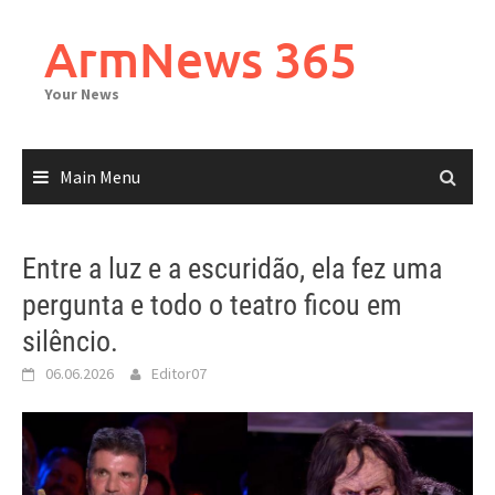
Skip
to
ArmNews 365
content
Your News
Main Menu
Entre a luz e a escuridão, ela fez uma
pergunta e todo o teatro ficou em
silêncio.
06.06.2026
Editor07