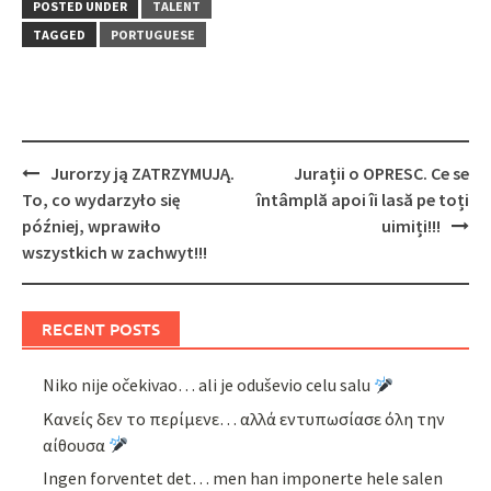
POSTED UNDER
TALENT
TAGGED
PORTUGUESE
Post
Jurorzy ją ZATRZYMUJĄ.
Jurații o OPRESC. Ce se
navigation
To, co wydarzyło się
întâmplă apoi îi lasă pe toți
później, wprawiło
uimiți!!!
wszystkich w zachwyt!!!
RECENT POSTS
Niko nije očekivao… ali je oduševio celu salu
Κανείς δεν το περίμενε… αλλά εντυπωσίασε όλη την
αίθουσα
Ingen forventet det… men han imponerte hele salen