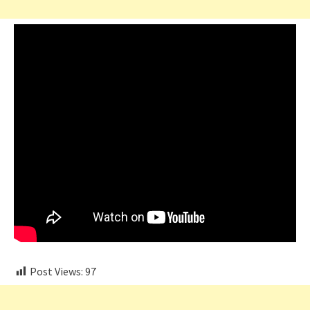
Post Views:
97