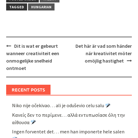
TAGGED
HUNGARIAN
Post
Dit is wat er gebeurt
Det här är vad som händer
navigation
wanneer creativiteit een
när kreativitet möter
onmogelijke snelheid
omöjlig hastighet
ontmoet
RECENT POSTS
Niko nije očekivao… ali je oduševio celu salu
Κανείς δεν το περίμενε… αλλά εντυπωσίασε όλη την
αίθουσα
Ingen forventet det… men han imponerte hele salen