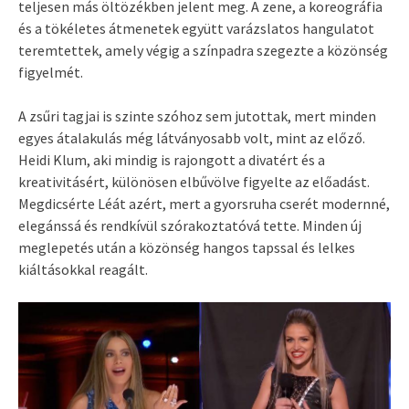
teljesen más öltözékben jelent meg. A zene, a koreográfia
és a tökéletes átmenetek együtt varázslatos hangulatot
teremtettek, amely végig a színpadra szegezte a közönség
figyelmét.
A zsűri tagjai is szinte szóhoz sem jutottak, mert minden
egyes átalakulás még látványosabb volt, mint az előző.
Heidi Klum, aki mindig is rajongott a divatért és a
kreativitásért, különösen elbűvölve figyelte az előadást.
Megdicsérte Léát azért, mert a gyorsruha cserét modernné,
elegánssá és rendkívül szórakoztatóvá tette. Minden új
meglepetés után a közönség hangos tapssal és lelkes
kiáltásokkal reagált.