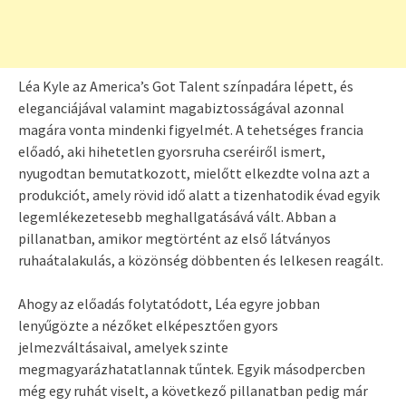
Léa Kyle az America’s Got Talent színpadára lépett, és
eleganciájával valamint magabiztosságával azonnal
magára vonta mindenki figyelmét. A tehetséges francia
előadó, aki hihetetlen gyorsruha cseréiről ismert,
nyugodtan bemutatkozott, mielőtt elkezdte volna azt a
produkciót, amely rövid idő alatt a tizenhatodik évad egyik
legemlékezetesebb meghallgatásává vált. Abban a
pillanatban, amikor megtörtént az első látványos
ruhaátalakulás, a közönség döbbenten és lelkesen reagált.
Ahogy az előadás folytatódott, Léa egyre jobban
lenyűgözte a nézőket elképesztően gyors
jelmezváltásaival, amelyek szinte
megmagyarázhatatlannak tűntek. Egyik másodpercben
még egy ruhát viselt, a következő pillanatban pedig már