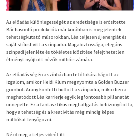
Az előadás különlegességét az eredetisége is erősítette.
Bár hasonló produkciók már korábban is megjelentek
tehetségkutató műsorokban, Léa teljesen új energiát és
saját stílust vitt a színpadra. Magabiztossága, elegáns
színpadi jelenléte és tökéletes időzítése felejthetetlen
élményt nyújtott nézők milliói számára.
Az előadás végén a színházban tetőfokára hágott az
izgalom, amikor Heidi Klum megnyomta a Golden Buzzer
gombot. Arany konfetti hullott a színpadra, miközben a
meghatódott Léa karrierje egyik legfontosabb pillanatát
ünnepelte. Ez a fantasztikus meghallgatás bebizonyította,
hogy a tehetség és a kreativitás még mindig képes
milliókat lenyűgözni.
Nézd meg a teljes videót itt