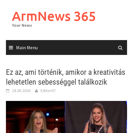
Skip
to
ArmNews 365
content
Your News
Main Menu
Ez az, ami történik, amikor a kreativitás
lehetetlen sebességgel találkozik
18.05.2026
Editor07