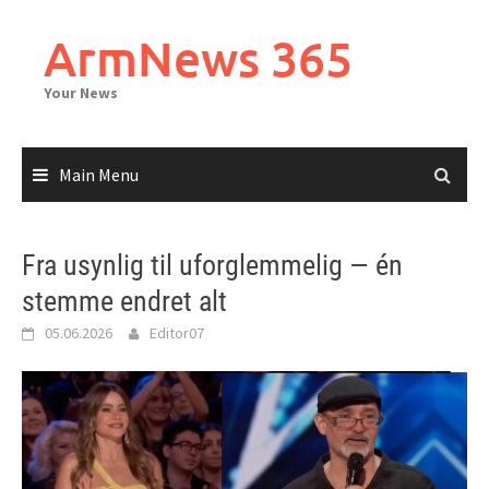
Skip
to
ArmNews 365
content
Your News
Main Menu
Fra usynlig til uforglemmelig — én
stemme endret alt
05.06.2026
Editor07