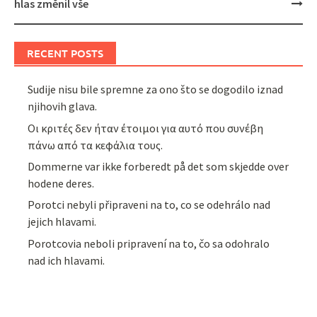
hlas změnil vše
RECENT POSTS
Sudije nisu bile spremne za ono što se dogodilo iznad
njihovih glava.
Οι κριτές δεν ήταν έτοιμοι για αυτό που συνέβη
πάνω από τα κεφάλια τους.
Dommerne var ikke forberedt på det som skjedde over
hodene deres.
Porotci nebyli připraveni na to, co se odehrálo nad
jejich hlavami.
Porotcovia neboli pripravení na to, čo sa odohralo
nad ich hlavami.