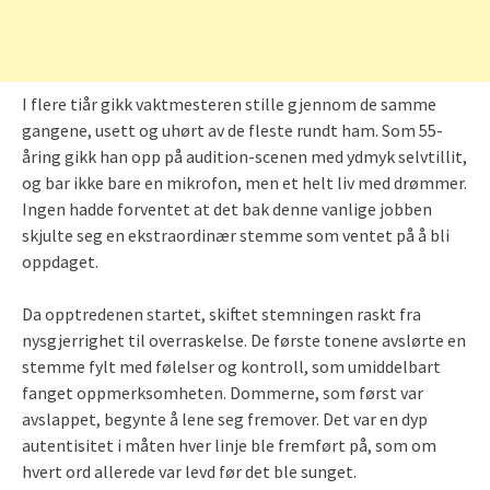
I flere tiår gikk vaktmesteren stille gjennom de samme
gangene, usett og uhørt av de fleste rundt ham. Som 55-
åring gikk han opp på audition-scenen med ydmyk selvtillit,
og bar ikke bare en mikrofon, men et helt liv med drømmer.
Ingen hadde forventet at det bak denne vanlige jobben
skjulte seg en ekstraordinær stemme som ventet på å bli
oppdaget.
Da opptredenen startet, skiftet stemningen raskt fra
nysgjerrighet til overraskelse. De første tonene avslørte en
stemme fylt med følelser og kontroll, som umiddelbart
fanget oppmerksomheten. Dommerne, som først var
avslappet, begynte å lene seg fremover. Det var en dyp
autentisitet i måten hver linje ble fremført på, som om
hvert ord allerede var levd før det ble sunget.