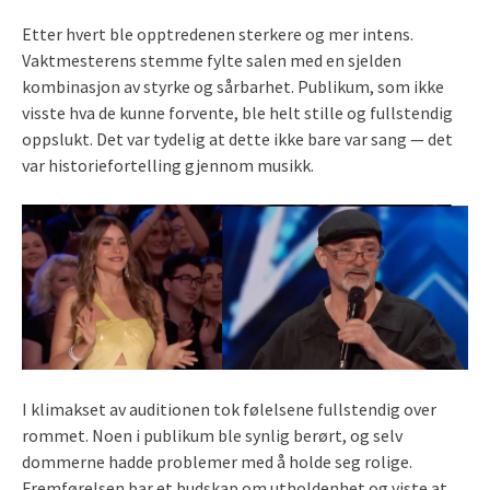
Etter hvert ble opptredenen sterkere og mer intens.
Vaktmesterens stemme fylte salen med en sjelden
kombinasjon av styrke og sårbarhet. Publikum, som ikke
visste hva de kunne forvente, ble helt stille og fullstendig
oppslukt. Det var tydelig at dette ikke bare var sang — det
var historiefortelling gjennom musikk.
I klimakset av auditionen tok følelsene fullstendig over
rommet. Noen i publikum ble synlig berørt, og selv
dommerne hadde problemer med å holde seg rolige.
Fremførelsen bar et budskap om utholdenhet og viste at