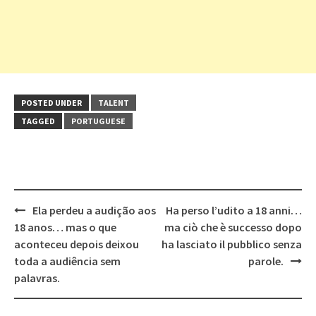
POSTED UNDER
TALENT
TAGGED
PORTUGUESE
Post
Ela perdeu a audição aos
Ha perso l’udito a 18 anni…
navigation
18 anos… mas o que
ma ciò che è successo dopo
aconteceu depois deixou
ha lasciato il pubblico senza
toda a audiência sem
parole.
palavras.