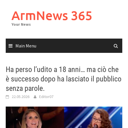
Skip
to
ArmNews 365
content
Your News
Main Menu
Ha perso l’udito a 18 anni… ma ciò che
è successo dopo ha lasciato il pubblico
senza parole.
22.05.2026
Editor07