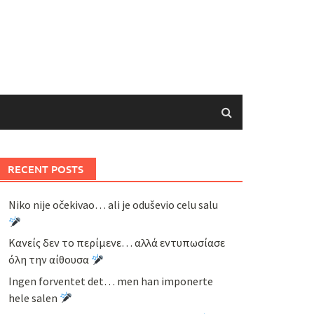
RECENT POSTS
Niko nije očekivao… ali je oduševio celu salu
Κανείς δεν το περίμενε… αλλά εντυπωσίασε
όλη την αίθουσα
Ingen forventet det… men han imponerte
hele salen