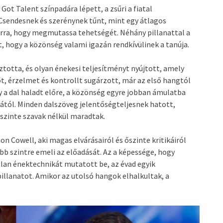
Got Talent színpadára lépett, a zsűri a fiatal
sendesnek és szerénynek tűnt, mint egy átlagos
 arra, hogy megmutassa tehetségét. Néhány pillanattal a
, hogy a közönség valami igazán rendkívülinek a tanúja.
sztotta, és olyan énekesi teljesítményt nyújtott, amely
, érzelmet és kontrollt sugárzott, már az első hangtól
 a dal haladt előre, a közönség egyre jobban ámulatba
tól. Minden dalszöveg jelentőségteljesnek hatott,
szinte szavak nélkül maradtak.
mon Cowell, aki magas elvárásairól és őszinte kritikáiról
bb szintre emeli az előadását. Az a képessége, hogy
lan énektechnikát mutatott be, az évad egyik
llanatot. Amikor az utolsó hangok elhalkultak, a