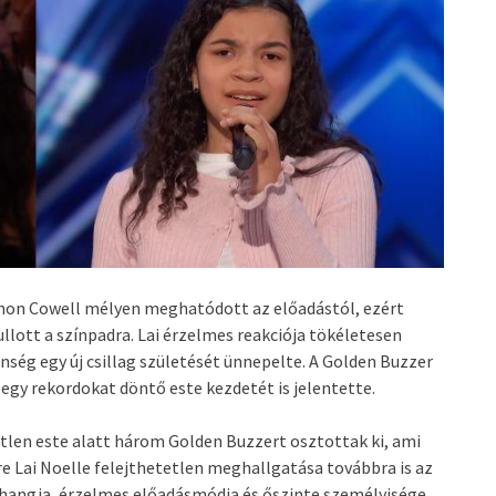
Simon Cowell mélyen meghatódott az előadástól, ezért
lott a színpadra. Lai érzelmes reakciója tökéletesen
nség egy új csillag születését ünnepelte. A Golden Buzzer
egy rekordokat döntő este kezdetét is jelentette.
tlen este alatt három Golden Buzzert osztottak ki, ami
e Lai Noelle felejthetetlen meghallgatása továbbra is az
 hangja, érzelmes előadásmódja és őszinte személyisége