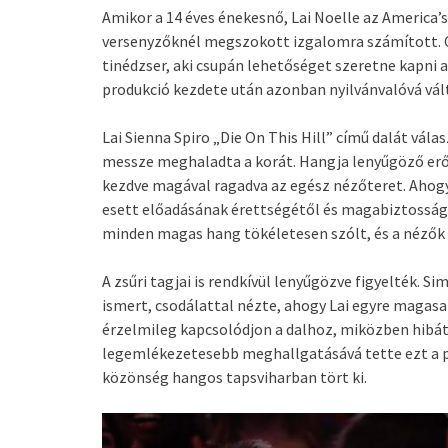
Amikor a 14 éves énekesnő, Lai Noelle az America’s 
versenyzőknél megszokott izgalomra számított. C
tinédzser, aki csupán lehetőséget szeretne kapni
produkció kezdete után azonban nyilvánvalóvá vált
Lai Sienna Spiro „Die On This Hill” című dalát vála
messze meghaladta a korát. Hangja lenyűgöző erőt
kezdve magával ragadva az egész nézőteret. Ahogy
esett előadásának érettségétől és magabiztosságá
minden magas hang tökéletesen szólt, és a nézők 
A zsűri tagjai is rendkívül lenyűgözve figyelték. Si
ismert, csodálattal nézte, ahogy Lai egyre magasa
érzelmileg kapcsolódjon a dalhoz, miközben hibát
legemlékezetesebb meghallgatásává tette ezt a pi
közönség hangos tapsviharban tört ki.