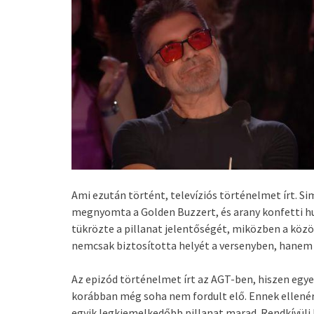
Ami ezután történt, televíziós történelmet írt. 
megnyomta a Golden Buzzert, és arany konfetti hul
tükrözte a pillanat jelentőségét, miközben a közö
nemcsak biztosította helyét a versenyben, hanem 
Az epizód történelmet írt az AGT-ben, hiszen egye
korábban még soha nem fordult elő. Ennek ellenér
egyik legkiemelkedőbb pillanat marad. Rendkívüli