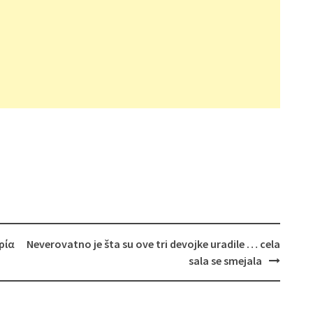
ρία
Neverovatno je šta su ove tri devojke uradile … cela
sala se smejala