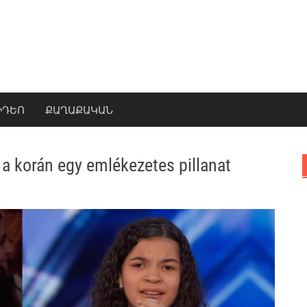
ԻԴԵՈ
ՔԱՂԱՔԱԿԱՆ
 a korán egy emlékezetes pillanat