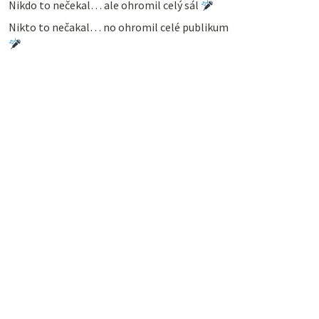
Nikdo to nečekal… ale ohromil celý sál
Nikto to nečakal… no ohromil celé publikum