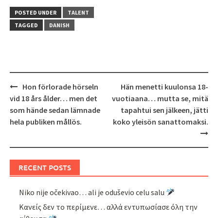
POSTED UNDER
TALENT
TAGGED
DANISH
Post
Hon förlorade hörseln
Hän menetti kuulonsa 18-
navigation
vid 18 års ålder… men det
vuotiaana… mutta se, mitä
som hände sedan lämnade
tapahtui sen jälkeen, jätti
hela publiken mållös.
koko yleisön sanattomaksi.
RECENT POSTS
Niko nije očekivao… ali je oduševio celu salu
Κανείς δεν το περίμενε… αλλά εντυπωσίασε όλη την