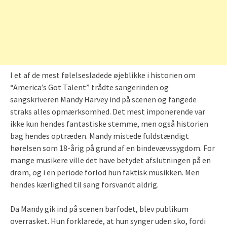
I et af de mest følelsesladede øjeblikke i historien om
“America’s Got Talent” trådte sangerinden og
sangskriveren Mandy Harvey ind på scenen og fangede
straks alles opmærksomhed. Det mest imponerende var
ikke kun hendes fantastiske stemme, men også historien
bag hendes optræden. Mandy mistede fuldstændigt
hørelsen som 18-årig på grund af en bindevævssygdom. For
mange musikere ville det have betydet afslutningen på en
drøm, og i en periode forlod hun faktisk musikken. Men
hendes kærlighed til sang forsvandt aldrig.
Da Mandy gik ind på scenen barfodet, blev publikum
overrasket. Hun forklarede, at hun synger uden sko, fordi