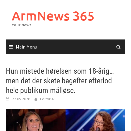
Skip
to
ArmNews 365
content
Your News
Main Menu
Hun mistede hørelsen som 18-årig…
men det der skete bagefter efterlod
hele publikum målløse.
22.05.2026
Editor07