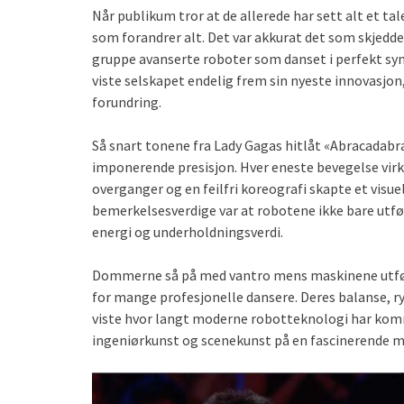
Når publikum tror at de allerede har sett alt et ta
som forandrer alt. Det var akkurat det som skjedd
gruppe avanserte roboter som danset i perfekt syn
viste selskapet endelig frem sin nyeste innovasjo
forundring.
Så snart tonene fra Lady Gagas hitlåt «Abracadabr
imponerende presisjon. Hver eneste bevegelse virk
overganger og en feilfri koreografi skapte et vi
bemerkelsesverdige var at robotene ikke bare utf
energi og underholdningsverdi.
Dommerne så på med vantro mens maskinene utfør
for mange profesjonelle dansere. Deres balanse, r
viste hvor langt moderne robotteknologi har kom
ingeniørkunst og scenekunst på en fascinerende m