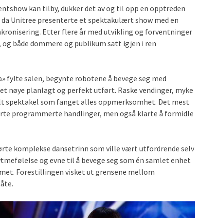
lentshow kan tilby, dukker det av og til opp en opptreden
e da Unitree presenterte et spektakulært show med en
kronisering. Etter flere år med utvikling og forventninger
n, og både dommere og publikum satt igjen i ren
a» fylte salen, begynte robotene å bevege seg med
et nøye planlagt og perfekt utført. Raske vendinger, myke
suelt spektakel som fanget alles oppmerksomhet. Det mest
ørte programmerte handlinger, men også klarte å formidle
te komplekse dansetrinn som ville vært utfordrende selv
ytmefølelse og evne til å bevege seg som én samlet enhet
met. Forestillingen visket ut grensene mellom
åte.