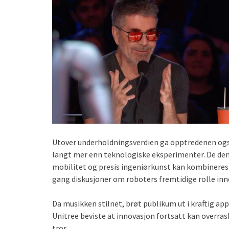
Utover underholdningsverdien ga opptredenen også
langt mer enn teknologiske eksperimenter. De dem
mobilitet og presis ingeniørkunst kan kombineres 
gang diskusjoner om roboters fremtidige rolle i
Da musikken stilnet, brøt publikum ut i kraftig appl
Unitree beviste at innovasjon fortsatt kan overr
tror.