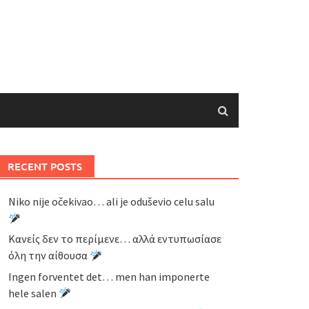
RECENT POSTS
Niko nije očekivao… ali je oduševio celu salu
Κανείς δεν το περίμενε… αλλά εντυπωσίασε
όλη την αίθουσα
Ingen forventet det… men han imponerte
hele salen