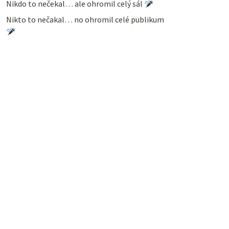
Nikdo to nečekal… ale ohromil celý sál
Nikto to nečakal… no ohromil celé publikum