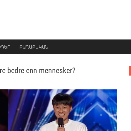
ԻԴԵՈ
ՔԱՂԱՔԱԿԱՆ
ptre bedre enn mennesker?