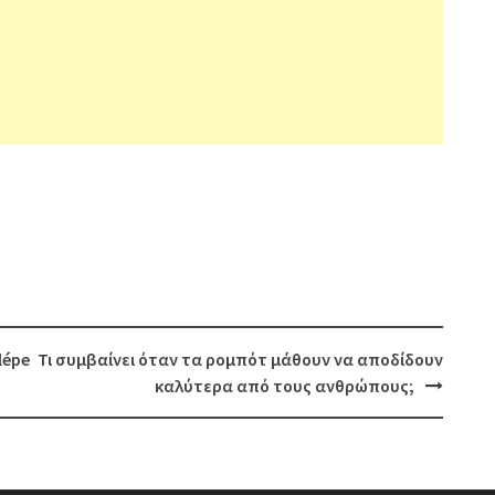
lépe
Τι συμβαίνει όταν τα ρομπότ μάθουν να αποδίδουν
καλύτερα από τους ανθρώπους;