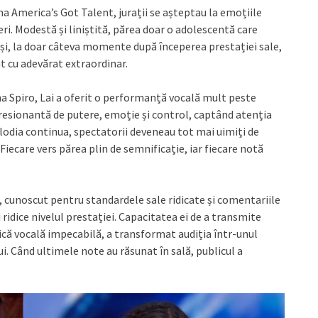
na America’s Got Talent, jurații se așteptau la emoțiile
eri. Modestă și liniștită, părea doar o adolescentă care
uși, la doar câteva momente după începerea prestației sale,
t cu adevărat extraordinar.
na Spiro, Lai a oferit o performanță vocală mult peste
resionantă de putere, emoție și control, captând atenția
elodia continua, spectatorii deveneau tot mai uimiți de
Fiecare vers părea plin de semnificație, iar fiecare notă
l, cunoscut pentru standardele sale ridicate și comentariile
i ridice nivelul prestației. Capacitatea ei de a transmite
ică vocală impecabilă, a transformat audiția într-unul
 Când ultimele note au răsunat în sală, publicul a