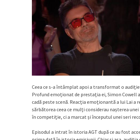
Ceea ce s-a întâmplat apoi a transformat o audiție 
Profund emoționat de prestația ei, Simon Cowell a 
cadă peste scenă. Reacția emoționantă a lui Lai a 
sărbătorea ceea ce mulți considerau nașterea unei n
în competiție, ci a marcat și începutul unei seri rec
Episodul a intrat în istoria AGT după ce au fost ac
prima dată în istoria emisiunii. Chiar și așa, audiți