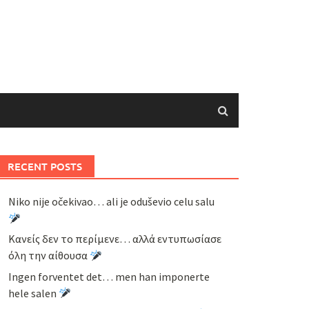
RECENT POSTS
Niko nije očekivao… ali je oduševio celu salu
Κανείς δεν το περίμενε… αλλά εντυπωσίασε
όλη την αίθουσα
Ingen forventet det… men han imponerte
hele salen