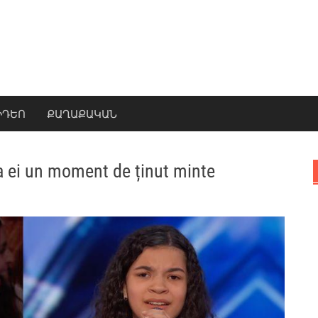
ԻԴԵՈ
ՔԱՂԱՔԱԿԱՆ
ta ei un moment de ținut minte