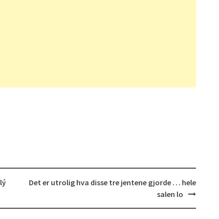
lý
Det er utrolig hva disse tre jentene gjorde … hele
salen lo