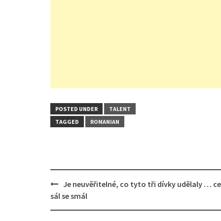
POSTED UNDER
TALENT
TAGGED
ROMANIAN
Post
Je neuvěřitelné, co tyto tři dívky udělaly … ce
navigation
sál se smál