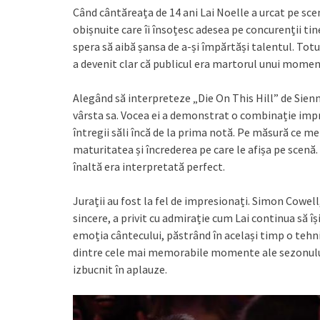
Când cântăreața de 14 ani Lai Noelle a urcat pe sce
obișnuite care îi însoțesc adesea pe concurenții tin
spera să aibă șansa de a-și împărtăși talentul. Tot
a devenit clar că publicul era martorul unui momen
Alegând să interpreteze „Die On This Hill” de Sien
vârsta sa. Vocea ei a demonstrat o combinație imp
întregii săli încă de la prima notă. Pe măsură ce m
maturitatea și încrederea pe care le afișa pe scenă. 
înaltă era interpretată perfect.
Jurații au fost la fel de impresionați. Simon Cowel
sincere, a privit cu admirație cum Lai continua să îș
emoția cântecului, păstrând în același timp o tehn
dintre cele mai memorabile momente ale sezonului.
izbucnit în aplauze.