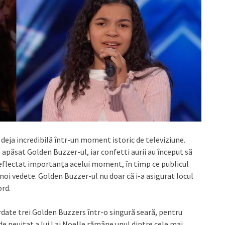
deja incredibilă într-un moment istoric de televiziune.
apăsat Golden Buzzer-ul, iar confetti aurii au început să
reflectat importanța acelui moment, în timp ce publicul
oi vedete. Golden Buzzer-ul nu doar că i-a asigurat locul
ord.
ordate trei Golden Buzzers într-o singură seară, pentru
a de neuitat a lui Lai Noelle rămâne unul dintre cele mai