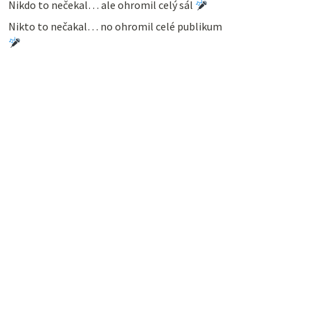
Nikdo to nečekal… ale ohromil celý sál
Nikto to nečakal… no ohromil celé publikum