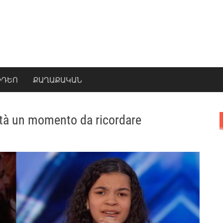
ԻԴԵՈ
ՔԱՂԱՔԱԿԱՆ
 età un momento da ricordare