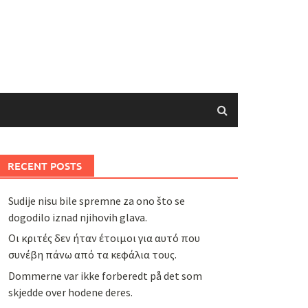
RECENT POSTS
Sudije nisu bile spremne za ono što se
dogodilo iznad njihovih glava.
Οι κριτές δεν ήταν έτοιμοι για αυτό που
συνέβη πάνω από τα κεφάλια τους.
Dommerne var ikke forberedt på det som
skjedde over hodene deres.