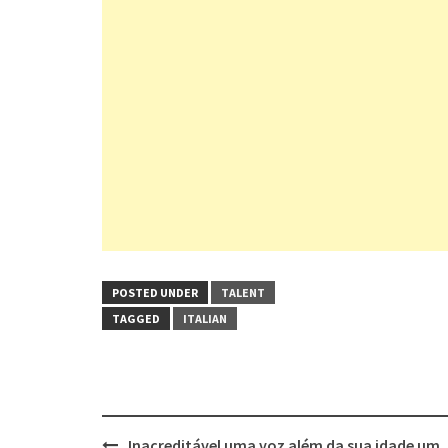
POSTED UNDER
TALENT
TAGGED
ITALIAN
Post
Inacreditável uma voz além da sua idade um