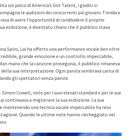
a sul palco di America’s Got Talent, i giudici si
mpagna le audizioni dei concorrenti più giovani. Timida e
va di avere l’opportunità di condividere il proprio
sua esibizione, è diventato chiaro che il pubblico stava
enna Spiro, Lai ha offerto una performance vocale ben oltre
credibile, grande emozione e un controllo impeccabile,
. Man mano che la canzone proseguiva, il pubblico rimaneva
 della sua interpretazione. Ogni parola sembrava carica di
ciando gli spettatori senza parole.
 Simon Cowell, noto per i suoi elevati standard e per le sue
ai continuava a migliorare la sua esibizione. La sua
e mantenendo una tecnica vocale impeccabile ha reso
stagione. Quando le ultime note hanno riecheggiato nel
uso.