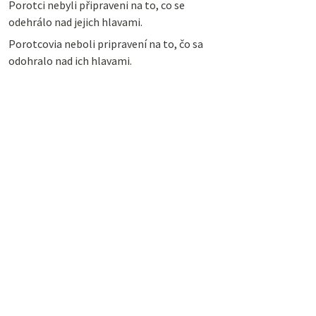
Porotci nebyli připraveni na to, co se
odehrálo nad jejich hlavami.
Porotcovia neboli pripravení na to, čo sa
odohralo nad ich hlavami.