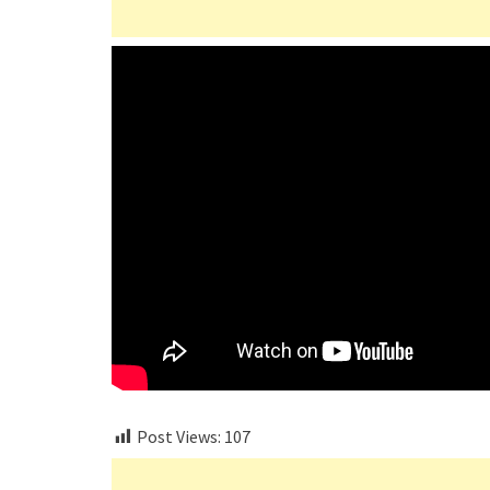
Post Views:
107