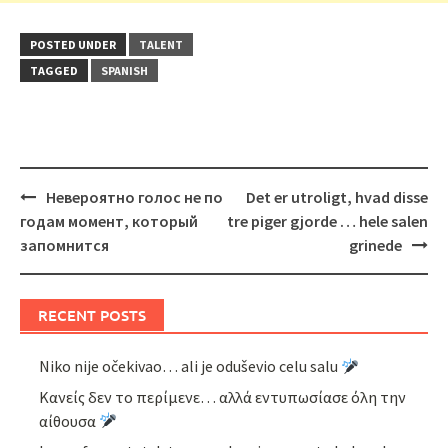
POSTED UNDER
TALENT
TAGGED
SPANISH
Post
Невероятно голос не по
Det er utroligt, hvad disse
navigation
годам момент, который
tre piger gjorde … hele salen
запомнится
grinede
RECENT POSTS
Niko nije očekivao… ali je oduševio celu salu
Κανείς δεν το περίμενε… αλλά εντυπωσίασε όλη την
αίθουσα