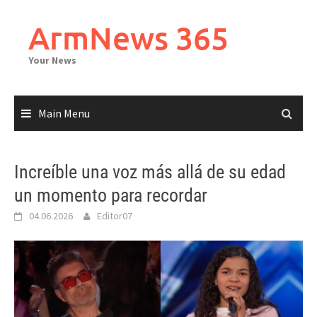
Skip
to
ArmNews 365
content
Your News
Main Menu
Increíble una voz más allá de su edad
un momento para recordar
04.06.2026
Editor07