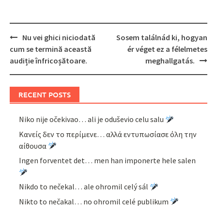
Post
Nu vei ghici niciodată
Sosem találnád ki, hogyan
navigation
cum se termină această
ér véget ez a félelmetes
audiție înfricoșătoare.
meghallgatás.
RECENT POSTS
Niko nije očekivao… ali je oduševio celu salu
Κανείς δεν το περίμενε… αλλά εντυπωσίασε όλη την
αίθουσα
Ingen forventet det… men han imponerte hele salen
Nikdo to nečekal… ale ohromil celý sál
Nikto to nečakal… no ohromil celé publikum