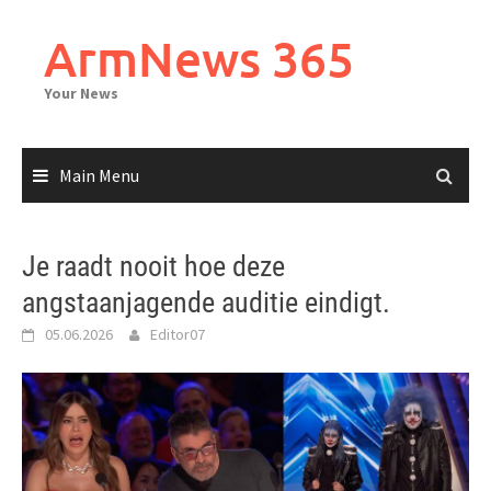
Skip
to
ArmNews 365
content
Your News
Main Menu
Je raadt nooit hoe deze
angstaanjagende auditie eindigt.
05.06.2026
Editor07