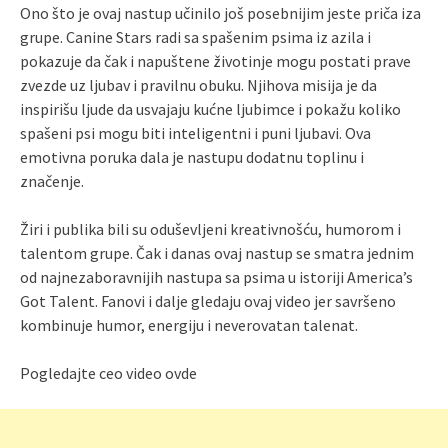
Ono što je ovaj nastup učinilo još posebnijim jeste priča iza
grupe. Canine Stars radi sa spašenim psima iz azila i
pokazuje da čak i napuštene životinje mogu postati prave
zvezde uz ljubav i pravilnu obuku. Njihova misija je da
inspirišu ljude da usvajaju kućne ljubimce i pokažu koliko
spašeni psi mogu biti inteligentni i puni ljubavi. Ova
emotivna poruka dala je nastupu dodatnu toplinu i
značenje.
Žiri i publika bili su oduševljeni kreativnošću, humorom i
talentom grupe. Čak i danas ovaj nastup se smatra jednim
od najnezaboravnijih nastupa sa psima u istoriji America’s
Got Talent. Fanovi i dalje gledaju ovaj video jer savršeno
kombinuje humor, energiju i neverovatan talenat.
Pogledajte ceo video ovde