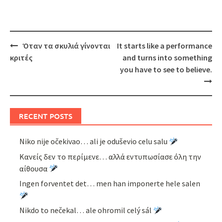
Post
Όταν τα σκυλιά γίνονται
It starts like a performance
navigation
κριτές
and turns into something
you have to see to believe.
RECENT POSTS
Niko nije očekivao… ali je oduševio celu salu
Κανείς δεν το περίμενε… αλλά εντυπωσίασε όλη την
αίθουσα
Ingen forventet det… men han imponerte hele salen
Nikdo to nečekal… ale ohromil celý sál