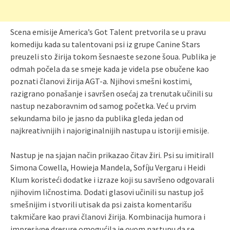
Scena emisije America’s Got Talent pretvorila se u pravu
komediju kada su talentovani psi iz grupe Canine Stars
preuzeli sto žirija tokom šesnaeste sezone šoua. Publika je
odmah počela da se smeje kada je videla pse obučene kao
poznati članovi žirija AGT-a. Njihovi smešni kostimi,
razigrano ponašanje i savršen osećaj za trenutak učinili su
nastup nezaboravnim od samog početka. Već u prvim
sekundama bilo je jasno da publika gleda jedan od
najkreativnijih i najoriginalnijih nastupa u istoriji emisije.
Nastup je na sjajan način prikazao čitav žiri. Psi su imitiralI
Simona Cowella, Howieja Mandela, Sofíju Vergaru i Heidi
Klum koristeći dodatke i izraze koji su savršeno odgovarali
njihovim ličnostima. Dodati glasovi učinili su nastup još
smešnijim i stvorili utisak da psi zaista komentarišu
takmičare kao pravi članovi žirija. Kombinacija humora i
impresivne dresure omogućila je ovom nastupu da se