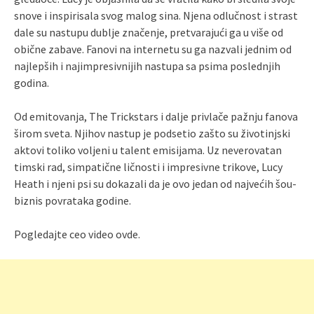
snove i inspirisala svog malog sina. Njena odlučnost i strast
dale su nastupu dublje značenje, pretvarajući ga u više od
obične zabave. Fanovi na internetu su ga nazvali jednim od
najlepših i najimpresivnijih nastupa sa psima poslednjih
godina.
Od emitovanja, The Trickstars i dalje privlače pažnju fanova
širom sveta. Njihov nastup je podsetio zašto su životinjski
aktovi toliko voljeni u talent emisijama. Uz neverovatan
timski rad, simpatične ličnosti i impresivne trikove, Lucy
Heath i njeni psi su dokazali da je ovo jedan od najvećih šou-
biznis povrataka godine.
Pogledajte ceo video ovde.