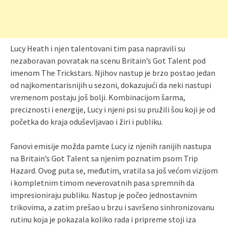
Lucy Heath i njen talentovani tim pasa napravili su
nezaboravan povratak na scenu Britain’s Got Talent pod
imenom The Trickstars. Njihov nastup je brzo postao jedan
od najkomentarisnijih u sezoni, dokazujući da neki nastupi
vremenom postaju još bolji. Kombinacijom šarma,
preciznosti i energije, Lucy i njeni psi su pružili šou koji je od
početka do kraja oduševljavao i žiri i publiku.
Fanovi emisije možda pamte Lucy iz njenih ranijih nastupa
na Britain’s Got Talent sa njenim poznatim psom Trip
Hazard. Ovog puta se, međutim, vratila sa još većom vizijom
i kompletnim timom neverovatnih pasa spremnih da
impresioniraju publiku. Nastup je počeo jednostavnim
trikovima, a zatim prešao u brzu i savršeno sinhronizovanu
rutinu koja je pokazala koliko rada i pripreme stoji iza