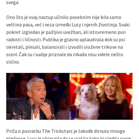
svega.
Ono što je ovaj nastup učinilo posebnim nije bila samo
veština pasa, već i veza između Lucy i njenih životinja. Svaki
pokret izgledao je pažljivo uvežban, ali istovremeno pun
radosti i ličnosti. Publika je glasno aplaudirala dok su psi
okretali, plesali, balansirali i izvodili složene trikove na
sceni. Čak su i sudije priznale da nikada nisu videle nešto
slično.
Priča o povratku The Trickstars je takođe dirnula mnoge
gledaoce. Lucy je objasnila da se vratila kako bi sledila svoje