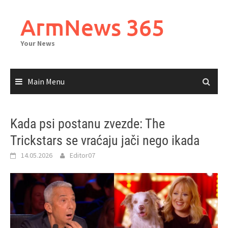
Skip
to
ArmNews 365
content
Your News
Main Menu
Kada psi postanu zvezde: The
Trickstars se vraćaju jači nego ikada
14.05.2026
Editor07