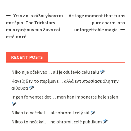
Post
Όταν οι σκύλοι γίνονται
A stage moment that turns
navigation
αστέρια: The Trickstars
pure charm into
επιστρέφουν πιο δυνατοί
unforgettable magic
από ποτέ
RECENT POSTS
Niko nije očekivao… ali je oduševio celu salu
Κανείς δεν το περίμενε… αλλά εντυπωσίασε όλη την
αίθουσα
Ingen forventet det… men han imponerte hele salen
Nikdo to nečekal… ale ohromil celý sál
Nikto to nečakal… no ohromil celé publikum