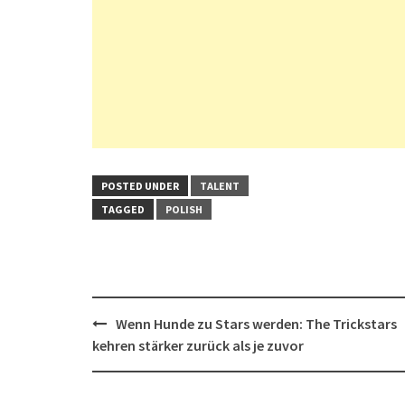
POSTED UNDER
TALENT
TAGGED
POLISH
Post
Wenn Hunde zu Stars werden: The Trickstars
navigation
kehren stärker zurück als je zuvor