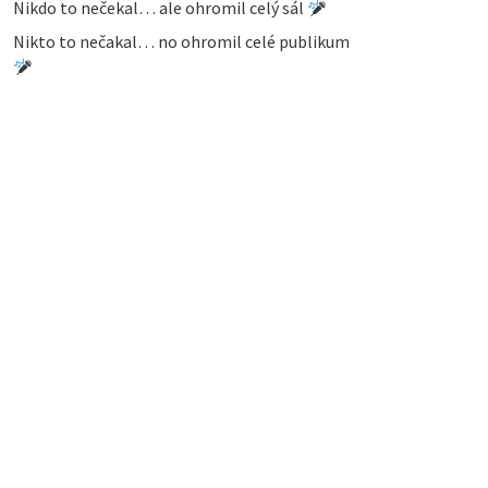
Nikdo to nečekal… ale ohromil celý sál
Nikto to nečakal… no ohromil celé publikum