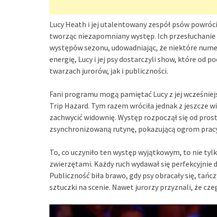
Lucy Heath i jej utalentowany zespół psów powrócil
tworząc niezapomniany występ. Ich przesłuchanie
występów sezonu, udowadniając, że niektóre numery 
energię, Lucy i jej psy dostarczyli show, które o
twarzach jurorów, jak i publiczności.
Fani programu mogą pamiętać Lucy z jej wcześniej
Trip Hazard. Tym razem wróciła jednak z jeszcze 
zachwycić widownię. Występ rozpoczął się od prosty
zsynchronizowaną rutynę, pokazującą ogrom pracy
To, co uczyniło ten występ wyjątkowym, to nie tylk
zwierzętami. Każdy ruch wydawał się perfekcyjnie d
Publiczność biła brawo, gdy psy obracały się, ta
sztuczki na scenie. Nawet jurorzy przyznali, że czeg