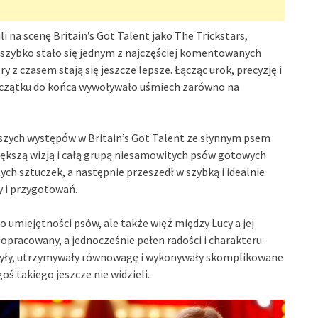
i na scenę Britain’s Got Talent jako The Trickstars,
 szybko stało się jednym z najczęściej komentowanych
z czasem stają się jeszcze lepsze. Łącząc urok, precyzję i
d początku do końca wywoływało uśmiech zarówno na
szych występów w Britain’s Got Talent ze słynnym psem
większą wizją i całą grupą niesamowitych psów gotowych
ch sztuczek, a następnie przeszedł w szybką i idealnie
 i przygotowań.
o umiejętności psów, ale także więź między Lucy a jej
opracowany, a jednocześnie pełen radości i charakteru.
ńczyły, utrzymywały równowagę i wykonywały skomplikowane
oś takiego jeszcze nie widzieli.