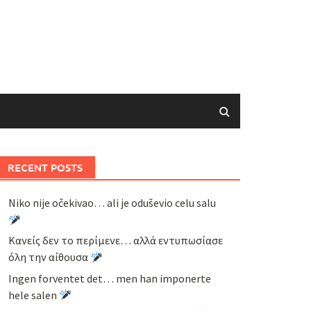
RECENT POSTS
Niko nije očekivao… ali je oduševio celu salu
Κανείς δεν το περίμενε… αλλά εντυπωσίασε
όλη την αίθουσα
Ingen forventet det… men han imponerte
hele salen