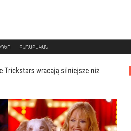
ԻԴԵՈ
ՔԱՂԱՔԱԿԱՆ
 Trickstars wracają silniejsze niż