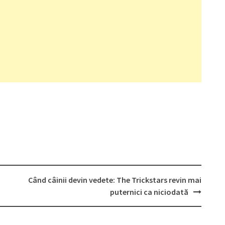
Când câinii devin vedete: The Trickstars revin mai
puternici ca niciodată