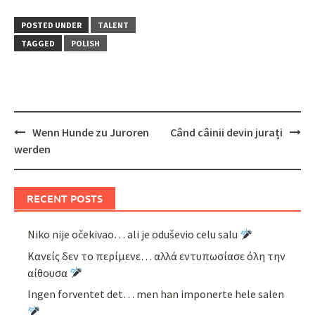
POSTED UNDER
TALENT
TAGGED
POLISH
Post
Wenn Hunde zu Juroren
Când câinii devin jurați
navigation
werden
RECENT POSTS
Niko nije očekivao… ali je oduševio celu salu
Κανείς δεν το περίμενε… αλλά εντυπωσίασε όλη την
αίθουσα
Ingen forventet det… men han imponerte hele salen