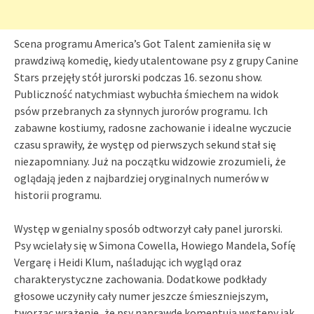
Scena programu America’s Got Talent zamieniła się w
prawdziwą komedię, kiedy utalentowane psy z grupy Canine
Stars przejęły stół jurorski podczas 16. sezonu show.
Publiczność natychmiast wybuchła śmiechem na widok
psów przebranych za słynnych jurorów programu. Ich
zabawne kostiumy, radosne zachowanie i idealne wyczucie
czasu sprawiły, że występ od pierwszych sekund stał się
niezapomniany. Już na początku widzowie zrozumieli, że
oglądają jeden z najbardziej oryginalnych numerów w
historii programu.
Występ w genialny sposób odtworzył cały panel jurorski.
Psy wcielały się w Simona Cowella, Howiego Mandela, Sofíę
Vergarę i Heidi Klum, naśladując ich wygląd oraz
charakterystyczne zachowania. Dodatkowe podkłady
głosowe uczyniły cały numer jeszcze śmieszniejszym,
tworząc wrażenie, że psy naprawdę komentują występy jak