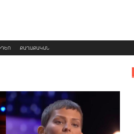
ԻԴԵՈ
ՔԱՂԱՔԱԿԱՆ