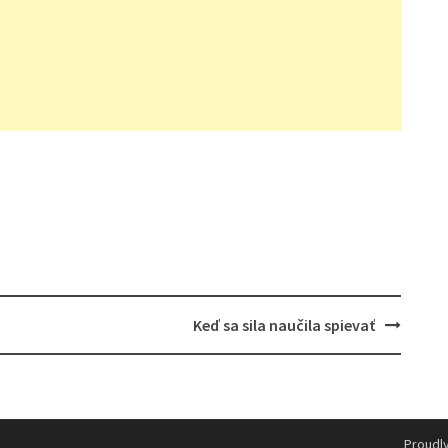
Keď sa sila naučila spievať
Proudl