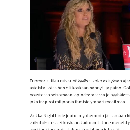
Tuomarit liikuttuivat näkyvästi koko esityksen aj
asioista, joita hän oli koskaan nähnyt, ja painoi Go
noustessa seisomaan, aplodeeratessa ja pyyhkiessä 
joka inspiroi miljoonia ihmisiä ympäri maailmaa.
Vaikka Nightbirde joutui myöhemmin jättämään ki
vaikutuksensa ei koskaan kadonnut. Jane menehtyi
viestinsä inspiroivat ihmisiä edelleen joka päivä.