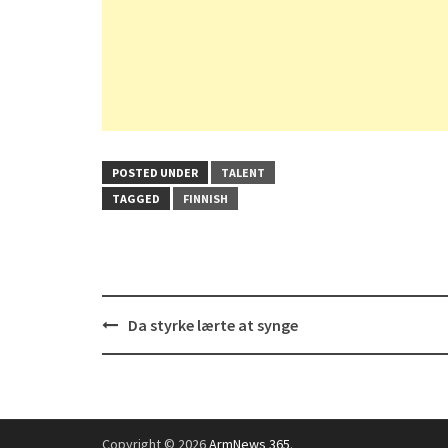
POSTED UNDER
TALENT
TAGGED
FINNISH
Post
Da styrke lærte at synge
navigation
Copyright © 2026
ArmNews 365
.