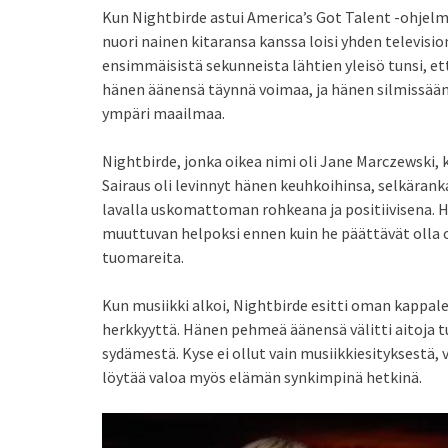
Kun Nightbirde astui America’s Got Talent -ohjelm
nuori nainen kitaransa kanssa loisi yhden televisi
ensimmäisistä sekunneista lähtien yleisö tunsi, ett
hänen äänensä täynnä voimaa, ja hänen silmissään 
ympäri maailmaa.
Nightbirde, jonka oikea nimi oli Jane Marczewski, 
Sairaus oli levinnyt hänen keuhkoihinsa, selkäran
lavalla uskomattoman rohkeana ja positiivisena. H
muuttuvan helpoksi ennen kuin he päättävät olla on
tuomareita.
Kun musiikki alkoi, Nightbirde esitti oman kappalee
herkkyyttä. Hänen pehmeä äänensä välitti aitoja tu
sydämestä. Kyse ei ollut vain musiikkiesityksestä, 
löytää valoa myös elämän synkimpinä hetkinä.