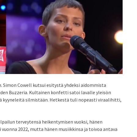
an. Simon Cowell kutsui esitystä yhdeksi aidommista
lden Buzzeria. Kultainen konfetti satoi lavalle yleisön
kyyneleitä silmistään. Hetkestä tuli nopeasti viraalihitti,
lpailun terveytensä heikentymisen vuoksi, hänen
 vuonna 2022, mutta hänen musiikkinsa ja toivoa antava