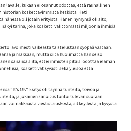
an lavalle, kukaan ei osannut odottaa, että rauhallinen
on historian koskettavimmista hetkistä. Heti
ä hänessä oli jotain erityistä. Hänen hymynsä oli aito,
näkyi tarina, joka kosketti välittömästi miljoonia ihmisiä
kertoi avoimesti vaikeasta taistelustaan syöpää vastaan.
kaansa ja maksaan, mutta siitä huolimatta hän seisoi
änen sanansa siitä, ettei ihmisten pitäisi odottaa elämän
nellisia, koskettivat syvästi sekä yleisöä että
nsa “It’s OK”. Esitys oli täynnä tunteita, toivoa ja
nteita, ja jokainen sanoitus tuntui tulevan suoraan
vaan voimakkaasta viestistä uskosta, sitkeydestä ja kyvystä