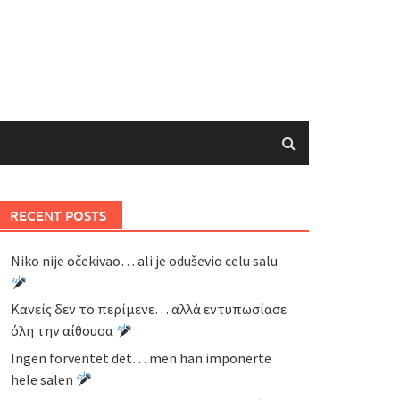
RECENT POSTS
Niko nije očekivao… ali je oduševio celu salu
Κανείς δεν το περίμενε… αλλά εντυπωσίασε
όλη την αίθουσα
Ingen forventet det… men han imponerte
hele salen