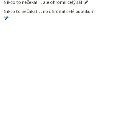
Nikdo to nečekal… ale ohromil celý sál
Nikto to nečakal… no ohromil celé publikum