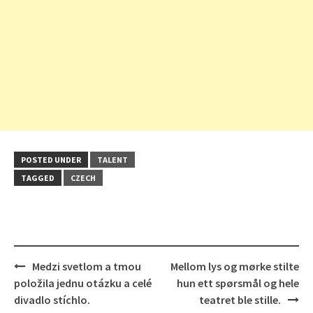
POSTED UNDER
TALENT
TAGGED
CZECH
Post
Medzi svetlom a tmou
Mellom lys og mørke stilte
navigation
položila jednu otázku a celé
hun ett spørsmål og hele
divadlo stíchlo.
teatret ble stille.