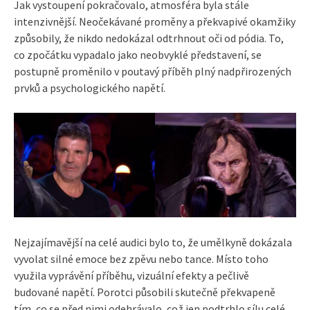
Jak vystoupení pokračovalo, atmosféra byla stále
intenzivnější. Neočekávané proměny a překvapivé okamžiky
způsobily, že nikdo nedokázal odtrhnout oči od pódia. To,
co zpočátku vypadalo jako neobvyklé představení, se
postupně proměnilo v poutavý příběh plný nadpřirozených
prvků a psychologického napětí.
Nejzajímavější na celé audici bylo to, že umělkyně dokázala
vyvolat silné emoce bez zpěvu nebo tance. Místo toho
využila vyprávění příběhu, vizuální efekty a pečlivě
budované napětí. Porotci působili skutečně překvapeně
tím, co se před nimi odehrávalo, což jen podtrhlo sílu celé