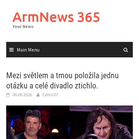
Skip
to
ArmNews 365
content
Your News
Main Menu
Mezi světlem a tmou položila jednu
otázku a celé divadlo ztichlo.
06.06.2026
Editor07