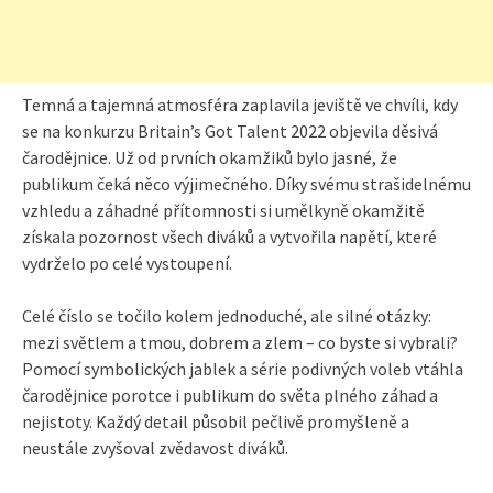
Temná a tajemná atmosféra zaplavila jeviště ve chvíli, kdy
se na konkurzu Britain’s Got Talent 2022 objevila děsivá
čarodějnice. Už od prvních okamžiků bylo jasné, že
publikum čeká něco výjimečného. Díky svému strašidelnému
vzhledu a záhadné přítomnosti si umělkyně okamžitě
získala pozornost všech diváků a vytvořila napětí, které
vydrželo po celé vystoupení.
Celé číslo se točilo kolem jednoduché, ale silné otázky:
mezi světlem a tmou, dobrem a zlem – co byste si vybrali?
Pomocí symbolických jablek a série podivných voleb vtáhla
čarodějnice porotce i publikum do světa plného záhad a
nejistoty. Každý detail působil pečlivě promyšleně a
neustále zvyšoval zvědavost diváků.