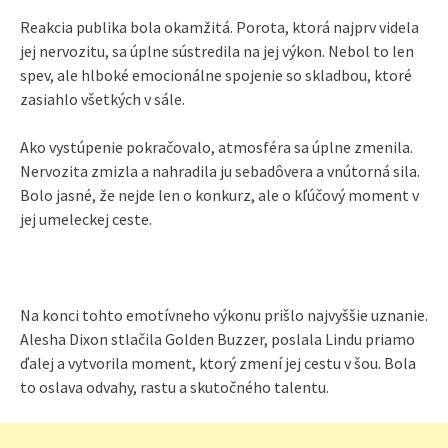
Reakcia publika bola okamžitá. Porota, ktorá najprv videla
jej nervozitu, sa úplne sústredila na jej výkon. Nebol to len
spev, ale hlboké emocionálne spojenie so skladbou, ktoré
zasiahlo všetkých v sále.
Ako vystúpenie pokračovalo, atmosféra sa úplne zmenila.
Nervozita zmizla a nahradila ju sebadôvera a vnútorná sila.
Bolo jasné, že nejde len o konkurz, ale o kľúčový moment v
jej umeleckej ceste.
Na konci tohto emotívneho výkonu prišlo najvyššie uznanie.
Alesha Dixon stlačila Golden Buzzer, poslala Lindu priamo
ďalej a vytvorila moment, ktorý zmení jej cestu v šou. Bola
to oslava odvahy, rastu a skutočného talentu.