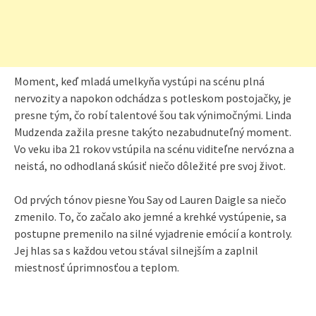
Moment, keď mladá umelkyňa vystúpi na scénu plná
nervozity a napokon odchádza s potleskom postojačky, je
presne tým, čo robí talentové šou tak výnimočnými. Linda
Mudzenda zažila presne takýto nezabudnuteľný moment.
Vo veku iba 21 rokov vstúpila na scénu viditeľne nervózna a
neistá, no odhodlaná skúsiť niečo dôležité pre svoj život.
Od prvých tónov piesne You Say od Lauren Daigle sa niečo
zmenilo. To, čo začalo ako jemné a krehké vystúpenie, sa
postupne premenilo na silné vyjadrenie emócií a kontroly.
Jej hlas sa s každou vetou stával silnejším a zaplnil
miestnosť úprimnosťou a teplom.