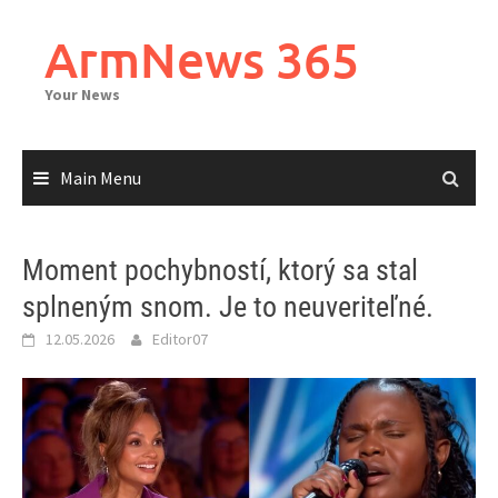
Skip
to
ArmNews 365
content
Your News
Main Menu
Moment pochybností, ktorý sa stal
splneným snom. Je to neuveriteľné.
12.05.2026
Editor07