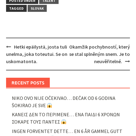
POSTED UNDER
TALENT
TAGGED
SLOVAK
Post
Hetki epäilystä, josta tuli
Okamžik pochybností, který
navigation
unelma, joka toteutui. Se on
se stal splněným snem. Je to
uskomatonta.
neuvěřitelné.
RECENT POSTS
NIKO OVO NIJE OČEKIVAO… DEČAK OD 6 GODINA
ŠOKIRAO JE SVE
ΚΑΝΕΙΣ ΔΕΝ ΤΟ ΠΕΡΙΜΕΝΕ… ΕΝΑ ΠΑΙΔΙ 6 ΧΡΟΝΩΝ
ΣΟΚΑΡΕ ΤΟΥΣ ΠΑΝΤΕΣ
INGEN FORVENTET DETTE… EN 6 ÅR GAMMEL GUTT