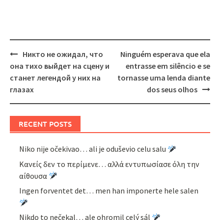
Post
Никто не ожидал, что
Ninguém esperava que ela
navigation
она тихо выйдет на сцену и
entrasse em silêncio e se
станет легендой у них на
tornasse uma lenda diante
глазах
dos seus olhos
RECENT POSTS
Niko nije očekivao… ali je oduševio celu salu
Κανείς δεν το περίμενε… αλλά εντυπωσίασε όλη την
αίθουσα
Ingen forventet det… men han imponerte hele salen
Nikdo to nečekal… ale ohromil celý sál