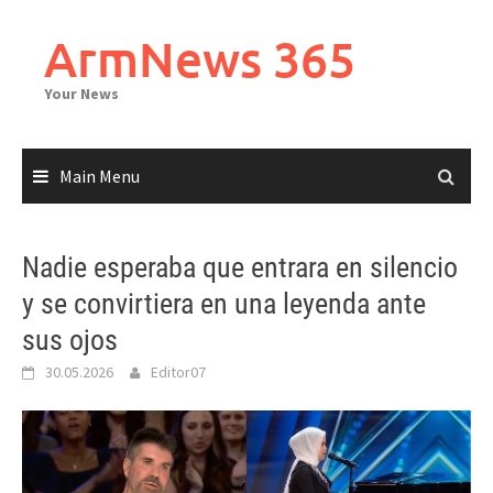
Skip
to
ArmNews 365
content
Your News
Main Menu
Nadie esperaba que entrara en silencio
y se convirtiera en una leyenda ante
sus ojos
30.05.2026
Editor07