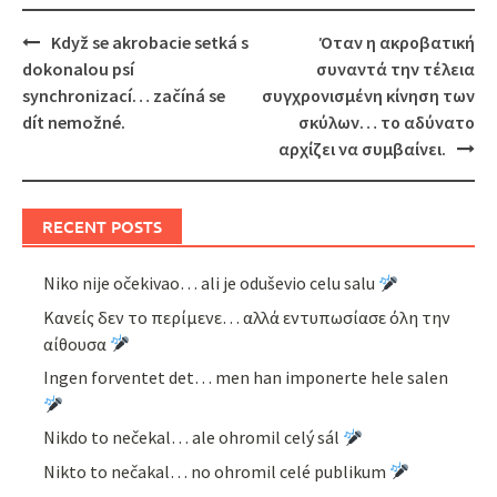
Post
Když se akrobacie setká s
Όταν η ακροβατική
navigation
dokonalou psí
συναντά την τέλεια
synchronizací… začíná se
συγχρονισμένη κίνηση των
dít nemožné.
σκύλων… το αδύνατο
αρχίζει να συμβαίνει.
RECENT POSTS
Niko nije očekivao… ali je oduševio celu salu
Κανείς δεν το περίμενε… αλλά εντυπωσίασε όλη την
αίθουσα
Ingen forventet det… men han imponerte hele salen
Nikdo to nečekal… ale ohromil celý sál
Nikto to nečakal… no ohromil celé publikum