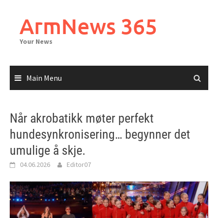
Skip
to
ArmNews 365
content
Your News
Main Menu
Når akrobatikk møter perfekt
hundesynkronisering… begynner det
umulige å skje.
04.06.2026
Editor07