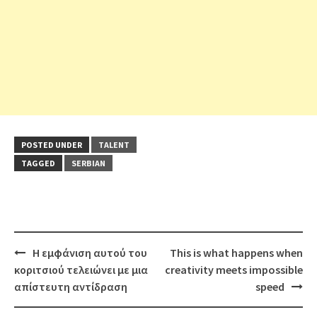
POSTED UNDER
TALENT
TAGGED
SERBIAN
Post
Η εμφάνιση αυτού του
This is what happens when
navigation
κοριτσιού τελειώνει με μια
creativity meets impossible
απίστευτη αντίδραση
speed