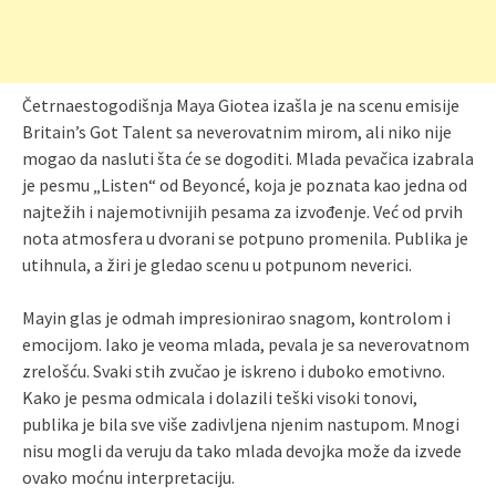
Četrnaestogodišnja Maya Giotea izašla je na scenu emisije
Britain’s Got Talent sa neverovatnim mirom, ali niko nije
mogao da nasluti šta će se dogoditi. Mlada pevačica izabrala
je pesmu „Listen“ od Beyoncé, koja je poznata kao jedna od
najtežih i najemotivnijih pesama za izvođenje. Već od prvih
nota atmosfera u dvorani se potpuno promenila. Publika je
utihnula, a žiri je gledao scenu u potpunom neverici.
Mayin glas je odmah impresionirao snagom, kontrolom i
emocijom. Iako je veoma mlada, pevala je sa neverovatnom
zrelošću. Svaki stih zvučao je iskreno i duboko emotivno.
Kako je pesma odmicala i dolazili teški visoki tonovi,
publika je bila sve više zadivljena njenim nastupom. Mnogi
nisu mogli da veruju da tako mlada devojka može da izvede
ovako moćnu interpretaciju.