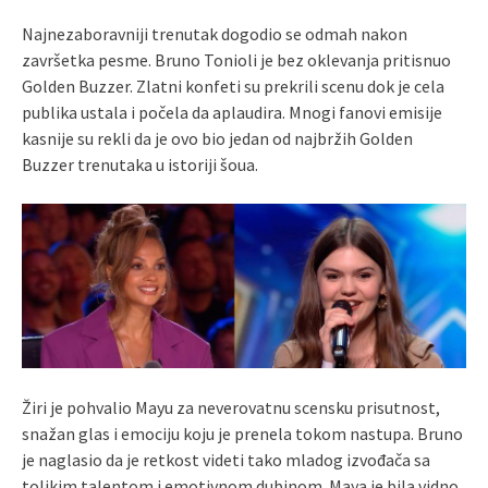
Najnezaboravniji trenutak dogodio se odmah nakon
završetka pesme. Bruno Tonioli je bez oklevanja pritisnuo
Golden Buzzer. Zlatni konfeti su prekrili scenu dok je cela
publika ustala i počela da aplaudira. Mnogi fanovi emisije
kasnije su rekli da je ovo bio jedan od najbržih Golden
Buzzer trenutaka u istoriji šoua.
Žiri je pohvalio Mayu za neverovatnu scensku prisutnost,
snažan glas i emociju koju je prenela tokom nastupa. Bruno
je naglasio da je retkost videti tako mladog izvođača sa
tolikim talentom i emotivnom dubinom. Maya je bila vidno