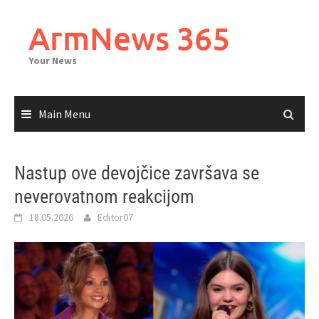
Skip
to
ArmNews 365
content
Your News
Main Menu
Nastup ove devojčice završava se
neverovatnom reakcijom
18.05.2026
Editor07