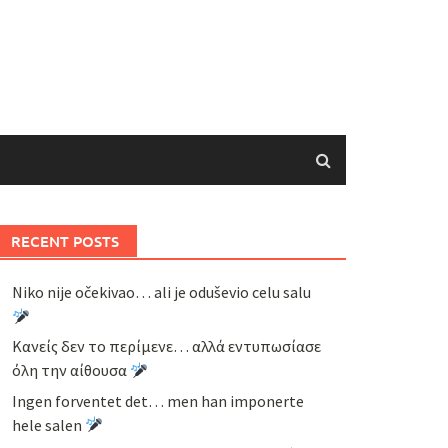
RECENT POSTS
Niko nije očekivao… ali je oduševio celu salu
Κανείς δεν το περίμενε… αλλά εντυπωσίασε
όλη την αίθουσα
Ingen forventet det… men han imponerte
hele salen