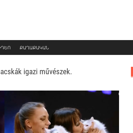
ԻԴԵՈ
ՔԱՂԱՔԱԿԱՆ
macskák igazi művészek.