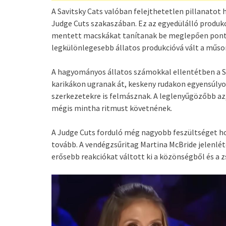
A Savitsky Cats valóban felejthetetlen pillanatot 
Judge Cuts szakaszában. Ez az egyedülálló produkc
mentett macskákat tanítanak be meglepően pontos
legkülönlegesebb állatos produkcióvá vált a műso
A hagyományos állatos számokkal ellentétben a Sav
karikákon ugranak át, keskeny rudakon egyensúly
szerkezetekre is felmásznak. A leglenyűgözőbb az
mégis mintha ritmust követnének.
A Judge Cuts forduló még nagyobb feszültséget ho
tovább. A vendégzsűritag Martina McBride jelenlét
erősebb reakciókat váltott ki a közönségből és a z