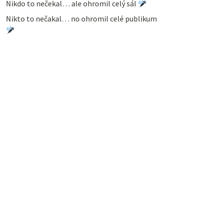
Nikdo to nečekal… ale ohromil celý sál
Nikto to nečakal… no ohromil celé publikum