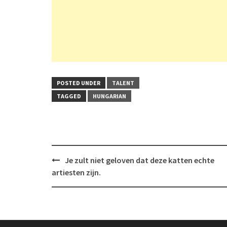
POSTED UNDER
TALENT
TAGGED
HUNGARIAN
Post
Je zult niet geloven dat deze katten echte
navigation
artiesten zijn.