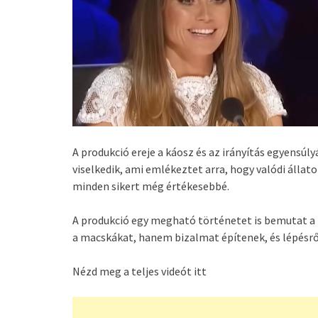
A produkció ereje a káosz és az irányítás egyensúl
viselkedik, ami emlékeztet arra, hogy valódi állat
minden sikert még értékesebbé.
A produkció egy megható történetet is bemutat a 
a macskákat, hanem bizalmat építenek, és lépésről
Nézd meg a teljes videót itt