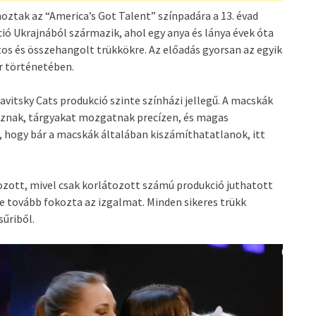
hoztak az “America’s Got Talent” színpadára a 13. évad
ió Ukrajnából származik, ahol egy anya és lánya évek óta
 és összehangolt trükkökre. Az előadás gyorsan az egyik
r történetében.
itsky Cats produkció szinte színházi jellegű. A macskák
oznak, tárgyakat mozgatnak precízen, és magas
, hogy bár a macskák általában kiszámíthatatlanok, itt
zott, mivel csak korlátozott számú produkció juthatott
e tovább fokozta az izgalmat. Minden sikeres trükk
sűriből.