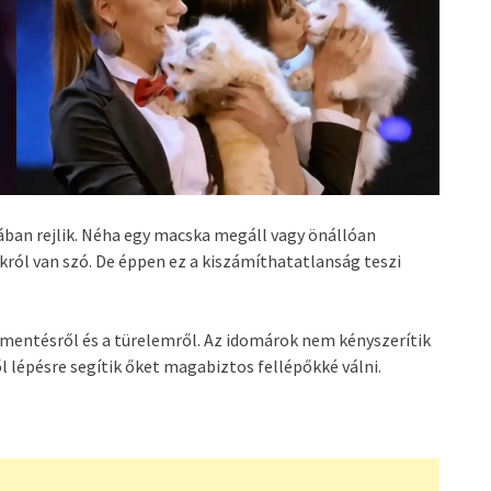
yában rejlik. Néha egy macska megáll vagy önállóan
okról van szó. De éppen ez a kiszámíthatatlanság teszi
mentésről és a türelemről. Az idomárok nem kényszerítik
 lépésre segítik őket magabiztos fellépőkké válni.