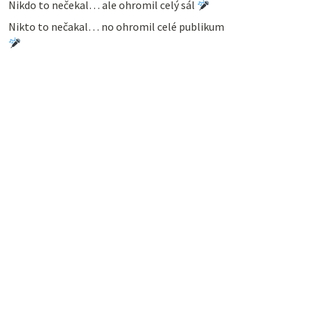
Nikdo to nečekal… ale ohromil celý sál
Nikto to nečakal… no ohromil celé publikum