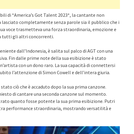
ili di *America’s Got Talent 2023*, la cantante non
a lasciato completamente senza parole sia il pubblico che i
a sua voce trasmetteva una forza straordinaria, emozione e
utti gli altri concorrenti.
niente dall’Indonesia, è salita sul palco di AGT con una
siva. Fin dalle prime note della sua esibizione è stato
’artista con un dono raro. La sua capacità di connettersi
ito l’attenzione di Simon Cowell e dell’intera giuria.
è stato ciò che è accaduto dopo la sua prima canzone.
chiesto di cantare una seconda canzone sul momento.
trato quanto fosse potente la sua prima esibizione. Putri
ra performance straordinaria, mostrando versatilità e