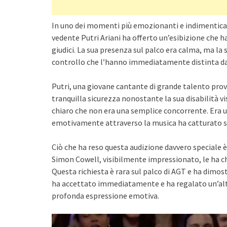
In uno dei momenti più emozionanti e indimenticab
vedente Putri Ariani ha offerto un’esibizione che h
giudici. La sua presenza sul palco era calma, ma l
controllo che l’hanno immediatamente distinta da t
Putri, una giovane cantante di grande talento prove
tranquilla sicurezza nonostante la sua disabilità vi
chiaro che non era una semplice concorrente. Era un
emotivamente attraverso la musica ha catturato sub
Ciò che ha reso questa audizione davvero speciale 
Simon Cowell, visibilmente impressionato, le ha 
Questa richiesta è rara sul palco di AGT e ha dimos
ha accettato immediatamente e ha regalato un’alt
profonda espressione emotiva.