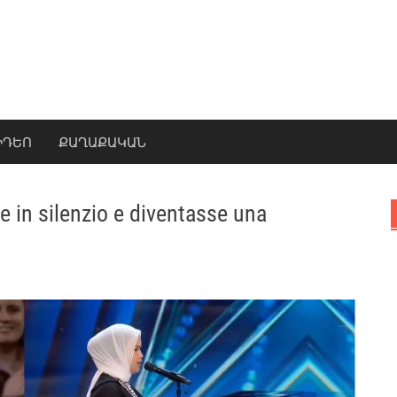
ԻԴԵՈ
ՔԱՂԱՔԱԿԱՆ
 in silenzio e diventasse una