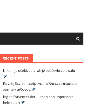
RECENT POSTS
Niko nije očekivao… ali je oduševio celu salu
Κανείς δεν το περίμενε… αλλά εντυπωσίασε
όλη την αίθουσα
Ingen forventet det… men han imponerte
hele salen