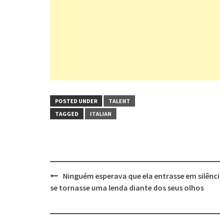
POSTED UNDER
TALENT
TAGGED
ITALIAN
Post
Ninguém esperava que ela entrasse em silênci
navigation
se tornasse uma lenda diante dos seus olhos