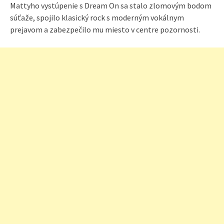
Mattyho vystúpenie s Dream On sa stalo zlomovým bodom
súťaže, spojilo klasický rock s moderným vokálnym
prejavom a zabezpečilo mu miesto v centre pozornosti.