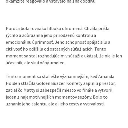
okamžite reagovalo a vstávalo na znak obdivu.
Porota bola rovnako hlboko ohromená. Chvála prišla
rýchlo a zdôraznila jeho prirodzenú kontrolu a
emocionálnu úprimnosť. Jeho schopnosť spájať silu a
citlivosť ho odlíšila od ostatných súťažiacich. Tento
moment sa stal rozhodujúcim v súťaži a ukázal, že nie je len
účastník, ale skutočný umelec.
Tento moment sa stal ešte významnejším, keď Amanda
Holden stlačila Golden Buzzer. Konfety zaplnili priestor,
zatiaľ čo Matty si zabezpečil miesto vo finále a vytvoril
jeden z najemotívnejších momentov sezóny. Bolo to
uznanie jeho talentu, ale aj jeho cesty a vytrvalosti.