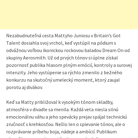
Nezabudnuteľná cesta Mattyho Juniosu v Britain’s Got
Talent dosiahla svoj vrchol, keď vystúpil na pódium s
odvážnou voľbou ikonickou rockovou baladou Dream On od
skupiny Aerosmith. Už od prvých tónov si úplne získal
pozornosť publika hlasom plným emócií, kontroly a surovej
intenzity. Jeho vystúpenie sa rýchlo zmenilo z bežného
konkurzu na skutočný umelecký moment, ktorý zaujal
porotu aj divákov.
Keď sa Matty približoval k vysokým tónom skladby,
atmosféra v divadle sa menila. Každá veta niesla silnú
emocionálnu váhu a jeho spevácky prejav spájal technickú
zručnosť s krehkosťou. Nešlo len o spievanie tónov, ale o
rozprávanie príbehu boja, nádeje a ambícií. Publikum