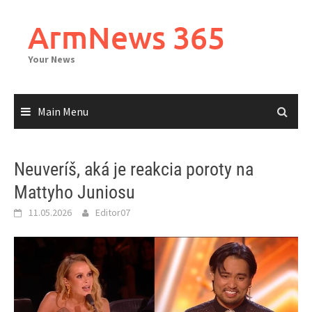
Skip
to
ArmNews 365
content
Your News
Main Menu
Neuveríš, aká je reakcia poroty na
Mattyho Juniosu
11.05.2026
Editor07