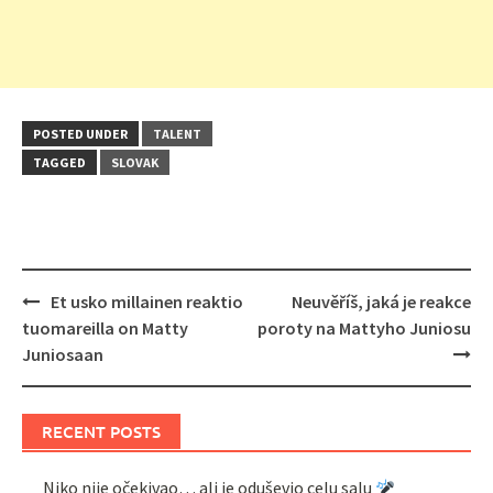
POSTED UNDER
TALENT
TAGGED
SLOVAK
Post
Et usko millainen reaktio
Neuvěříš, jaká je reakce
navigation
tuomareilla on Matty
poroty na Mattyho Juniosu
Juniosaan
RECENT POSTS
Niko nije očekivao… ali je oduševio celu salu