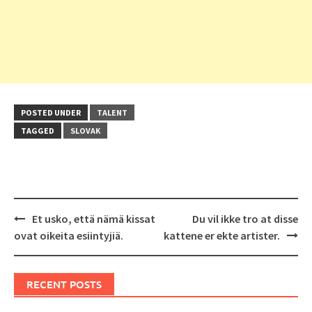
POSTED UNDER
TALENT
TAGGED
SLOVAK
Post
Et usko, että nämä kissat
Du vil ikke tro at disse
navigation
ovat oikeita esiintyjiä.
kattene er ekte artister.
RECENT POSTS