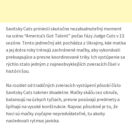
Savitsky Cats priniesli skutočne nezabudnuteľný moment
na scénu “America’s Got Talent” počas fázy Judge Cuts v 13.
sezóne. Tento jedinečný akt pochádza z Ukrajiny, kde matka
a jej dcéra roky trénujú zachránené mačky, aby vykonávali
prekvapujúce a presne koordinované triky. Ich vystúpenie sa
rýchlo stalo jedným z najneobvyklejších zvieracích čísel v
histórii šou.
Na rozdiel od tradičných zvieracích vystúpení pôsobí číslo
Savitsky Cats takmer divadelne. Mačky skáču cez obruče,
balansujú na úzkych tyčiach, presne posúvajú predmety a
šplhajú na vysoké konštrukcie. Najviac pôsobivé je to, že
hoci sú mačky zvyčajne nepredvídateľné, tu akoby
nasledovali rytmus javiska.