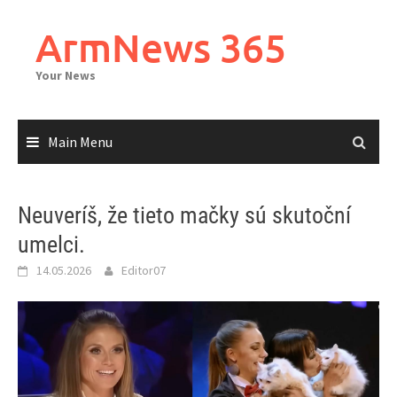
Skip
to
ArmNews 365
content
Your News
Main Menu
Neuveríš, že tieto mačky sú skutoční
umelci.
14.05.2026
Editor07