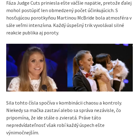
Fáza Judge Cuts priniesla ešte väčšie napätie, pretože ďalej
mohol postúpiť len obmedzený počet účinkujúcich. S
hosťujúcou porotkyňou Martinou McBride bola atmosféra v
sále veľmi intenzívna. Každý úspešný trik vyvolával silné
reakcie publika aj poroty.
Sila tohto čísla spočíva v kombinácii chaosu a kontroly.
Niekedy sa mačka zastaví alebo sa správa nezávisle, čo
pripomína, že ide stále o zvieratá. Práve táto
nepredvídateľnosť však robí každý úspech ešte
výnimočnejším.