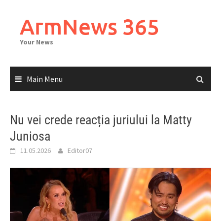
Skip
to
ArmNews 365
content
Your News
Main Menu
Nu vei crede reacția juriului la Matty
Juniosa
11.05.2026
Editor07