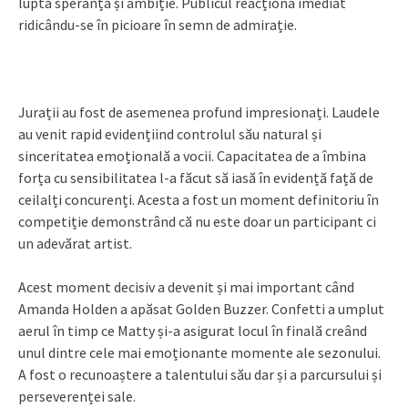
luptă speranță și ambiție. Publicul reacționa imediat
ridicându-se în picioare în semn de admirație.
Jurații au fost de asemenea profund impresionați. Laudele
au venit rapid evidențiind controlul său natural și
sinceritatea emoțională a vocii. Capacitatea de a îmbina
forța cu sensibilitatea l-a făcut să iasă în evidență față de
ceilalți concurenți. Acesta a fost un moment definitoriu în
competiție demonstrând că nu este doar un participant ci
un adevărat artist.
Acest moment decisiv a devenit și mai important când
Amanda Holden a apăsat Golden Buzzer. Confetti a umplut
aerul în timp ce Matty și-a asigurat locul în finală creând
unul dintre cele mai emoționante momente ale sezonului.
A fost o recunoaștere a talentului său dar și a parcursului și
perseverenței sale.