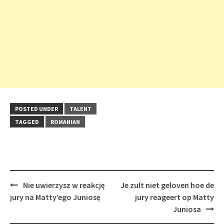
POSTED UNDER
TALENT
TAGGED
ROMANIAN
Post
Nie uwierzysz w reakcję
Je zult niet geloven hoe de
navigation
jury na Matty’ego Juniosę
jury reageert op Matty
Juniosa