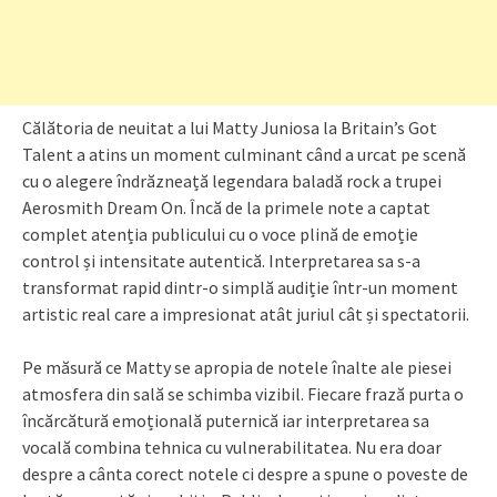
Călătoria de neuitat a lui Matty Juniosa la Britain’s Got
Talent a atins un moment culminant când a urcat pe scenă
cu o alegere îndrăzneață legendara baladă rock a trupei
Aerosmith Dream On. Încă de la primele note a captat
complet atenția publicului cu o voce plină de emoție
control și intensitate autentică. Interpretarea sa s-a
transformat rapid dintr-o simplă audiție într-un moment
artistic real care a impresionat atât juriul cât și spectatorii.
Pe măsură ce Matty se apropia de notele înalte ale piesei
atmosfera din sală se schimba vizibil. Fiecare frază purta o
încărcătură emoțională puternică iar interpretarea sa
vocală combina tehnica cu vulnerabilitatea. Nu era doar
despre a cânta corect notele ci despre a spune o poveste de