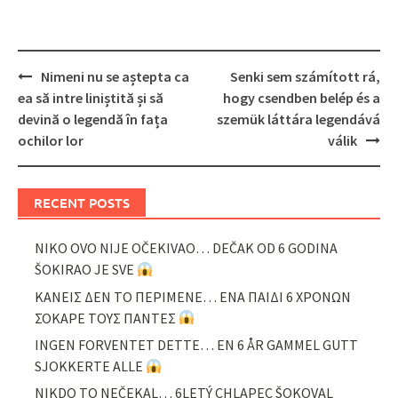
Post
Nimeni nu se aștepta ca
Senki sem számított rá,
navigation
ea să intre liniștită și să
hogy csendben belép és a
devină o legendă în fața
szemük láttára legendává
ochilor lor
válik
RECENT POSTS
NIKO OVO NIJE OČEKIVAO… DEČAK OD 6 GODINA
ŠOKIRAO JE SVE
ΚΑΝΕΙΣ ΔΕΝ ΤΟ ΠΕΡΙΜΕΝΕ… ΕΝΑ ΠΑΙΔΙ 6 ΧΡΟΝΩΝ
ΣΟΚΑΡΕ ΤΟΥΣ ΠΑΝΤΕΣ
INGEN FORVENTET DETTE… EN 6 ÅR GAMMEL GUTT
SJOKKERTE ALLE
NIKDO TO NEČEKAL… 6LETÝ CHLAPEC ŠOKOVAL