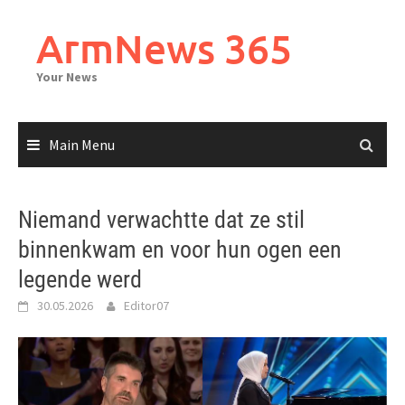
Skip
to
ArmNews 365
content
Your News
Main Menu
Niemand verwachtte dat ze stil
binnenkwam en voor hun ogen een
legende werd
30.05.2026
Editor07