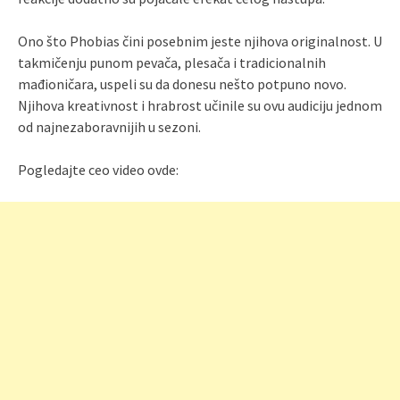
Ono što Phobias čini posebnim jeste njihova originalnost. U
takmičenju punom pevača, plesača i tradicionalnih
mađioničara, uspeli su da donesu nešto potpuno novo.
Njihova kreativnost i hrabrost učinile su ovu audiciju jednom
od najnezaboravnijih u sezoni.
Pogledajte ceo video ovde: