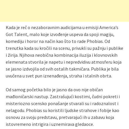
Kada je reč o nezaboravnim audicijama u emisiji America’s
Got Talent, malo koje izvođenje uspeva da spoji magiju,
komediju i horor na način kao što to rade Phobias. Od
trenutka kada su kročili na scenu, privukli su pažnju i publike
i žirija. Njihova neobična kombinacija iluzija i klovnovskih
elemenata stvorila je napetu i nepredvidivu atmosferu koja
se jasno izdvojila od svih ostalih takmičara. Publika je bila
uvučena u svet pun iznenađenja, straha i stalnih obrta.
Od samog početka bilo je jasno da ovo nije običan
mađioničarski nastup. Zastrašujući kostimi, čudni pokreti i
misteriozno scensko ponašanje stvarali su i radoznalost i
nelagodu. Phobias su koristili ljudske strahove i fobije kao
osnovu za svoju predstavu, pretvarajući ih u zabavu koja
istovremeno intrigira i uznemirava gledaoce.