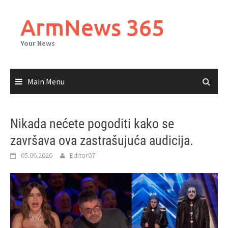
Skip
to
ArmNews 365
content
Your News
Main Menu
Nikada nećete pogoditi kako se
završava ova zastrašujuća audicija.
05.06.2026
Editor07