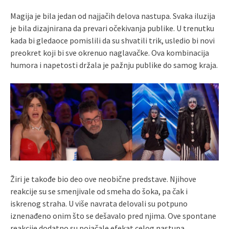
Magija je bila jedan od najjačih delova nastupa. Svaka iluzija
je bila dizajnirana da prevari očekivanja publike. U trenutku
kada bi gledaoce pomislili da su shvatili trik, usledio bi novi
preokret koji bi sve okrenuo naglavačke. Ova kombinacija
humora i napetosti držala je pažnju publike do samog kraja.
Žiri je takođe bio deo ove neobične predstave. Njihove
reakcije su se smenjivale od smeha do šoka, pa čak i
iskrenog straha. U više navrata delovali su potpuno
iznenađeno onim što se dešavalo pred njima. Ove spontane
reakcije dodatno su pojačale efekat celog nastupa.