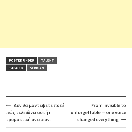
POSTED UNDER
TALENT
TAGGED
SERBIAN
Post
Δεν θα μαντέψετε ποτέ
From invisible to
navigation
πώς τελειώνει αυτή η
unforgettable — one voice
τρομακτική οντισιόν.
changed everything