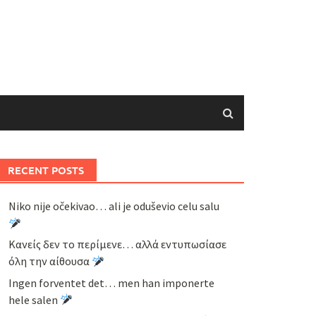
RECENT POSTS
Niko nije očekivao… ali je oduševio celu salu
Κανείς δεν το περίμενε… αλλά εντυπωσίασε
όλη την αίθουσα
Ingen forventet det… men han imponerte
hele salen