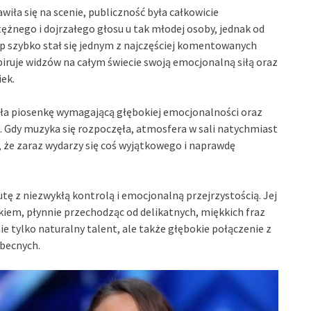
iła się na scenie, publiczność była całkowicie
ężnego i dojrzałego głosu u tak młodej osoby, jednak od
tęp szybko stał się jednym z najczęściej komentowanych
iruje widzów na całym świecie swoją emocjonalną siłą oraz
iek.
ała piosenkę wymagającą głębokiej emocjonalności oraz
a. Gdy muzyka się rozpoczęła, atmosfera w sali natychmiast
ąc, że zaraz wydarzy się coś wyjątkowego i naprawdę
ę z niezwykłą kontrolą i emocjonalną przejrzystością. Jej
kiem, płynnie przechodząc od delikatnych, miękkich fraz
 tylko naturalny talent, ale także głębokie połączenie z
obecnych.