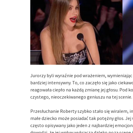
Jurorzy byli wyraźnie pod wrażeniem, wymieniając 
bardziej intensywny. To, co zaczęło się jako ciekaw
reagowała ciepło na każdą zmianę jej głosu. Pod k
czystego, nieoczekiwanego geniuszu na tej scenie.
Przesłuchanie Roberty szybko stało się wiralem, in
małe dziecko może posiadać tak potężny głos. Jej 
często opisywany jako jeden z najbardziej emocjo
dowodzi, że jej wpływ wykracza daleko poza scenę i