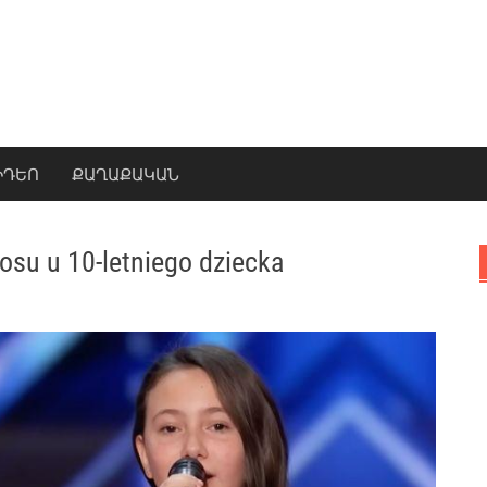
ԻԴԵՈ
ՔԱՂԱՔԱԿԱՆ
łosu u 10-letniego dziecka