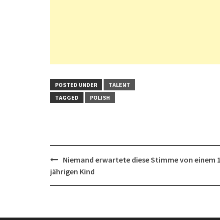
POSTED UNDER
TALENT
TAGGED
POLISH
Post
Niemand erwartete diese Stimme von einem 
navigation
jährigen Kind