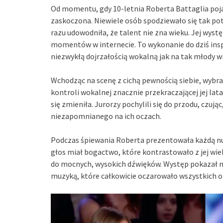
Od momentu, gdy 10-letnia Roberta Battaglia pojaw
zaskoczona. Niewiele osób spodziewało się tak pot
razu udowodniła, że talent nie zna wieku. Jej wys
momentów w internecie. To wykonanie do dziś insp
niezwykłą dojrzałością wokalną jak na tak młody w
Wchodząc na scenę z cichą pewnością siebie, wybr
kontroli wokalnej znacznie przekraczającej jej lat
się zmieniła. Jurorzy pochylili się do przodu, czuj
niezapomnianego na ich oczach.
Podczas śpiewania Roberta prezentowała każdą nut
głos miał bogactwo, które kontrastowało z jej wie
do mocnych, wysokich dźwięków. Występ pokazał nie
muzyką, które całkowicie oczarowało wszystkich 