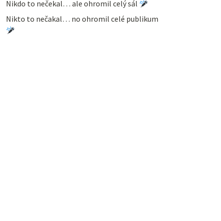
Nikdo to nečekal… ale ohromil celý sál
Nikto to nečakal… no ohromil celé publikum