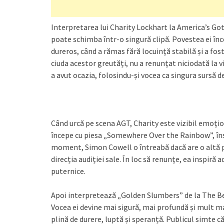
Interpretarea lui Charity Lockhart la America’s Got
poate schimba într-o singură clipă. Povestea ei înc
dureros, când a rămas fără locuință stabilă și a fost
ciuda acestor greutăți, nu a renunțat niciodată la vi
a avut ocazia, folosindu-și vocea ca singura sursă d
Când urcă pe scena AGT, Charity este vizibil emoți
începe cu piesa „Somewhere Over the Rainbow”, însă 
moment, Simon Cowell o întreabă dacă are o altă p
direcția audiției sale. În loc să renunțe, ea inspiră 
puternice.
Apoi interpretează „Golden Slumbers” de la The Be
Vocea ei devine mai sigură, mai profundă și mult m
plină de durere, luptă și speranță. Publicul simte că