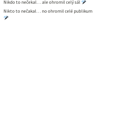
Nikdo to nečekal… ale ohromil celý sál
Nikto to nečakal… no ohromil celé publikum