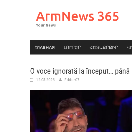
Skip
to
ArmNews 365
content
Your News
ГЛАВНАЯ
ԼՈՒՐԵՐ
ՀԵՏԱՔՐՔԻՐ
Վ
O voce ignorată la început… până a
12.05.2026
Editor07