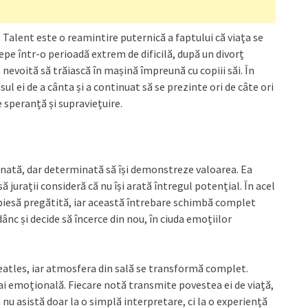
 Talent este o reamintire puternică a faptului că viața se
epe într-o perioadă extrem de dificilă, după un divorț
 nevoită să trăiască în mașină împreună cu copiii săi. În
sul ei de a cânta și a continuat să se prezinte ori de câte ori
e speranță și supraviețuire.
onată, dar determinată să își demonstreze valoarea. Ea
jurații consideră că nu își arată întregul potențial. În acel
iesă pregătită, iar această întrebare schimbă complet
adânc și decide să încerce din nou, în ciuda emoțiilor
atles, iar atmosfera din sală se transformă complet.
ai emoțională. Fiecare notă transmite povestea ei de viață,
 nu asistă doar la o simplă interpretare, ci la o experiență