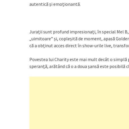
autentică și emoționantă.
Jurații sunt profund impresionați, în special Mel B
„uimitoare” și, copleșită de moment, apasă Golden B
că a obținut acces direct în show-urile live, trans
Povestea lui Charity este mai mult decât o simplă p
speranță, arătând că o a doua șansă este posibilă c