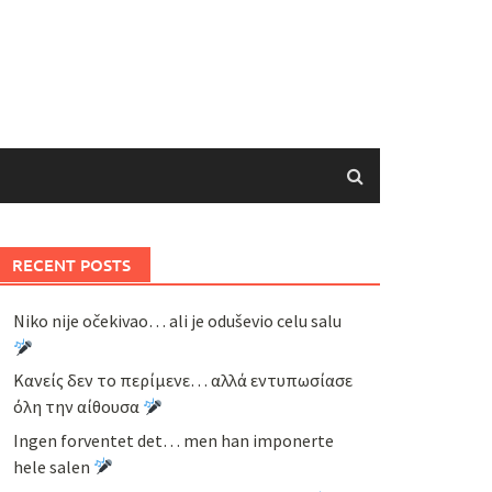
RECENT POSTS
Niko nije očekivao… ali je oduševio celu salu
Κανείς δεν το περίμενε… αλλά εντυπωσίασε
όλη την αίθουσα
Ingen forventet det… men han imponerte
hele salen