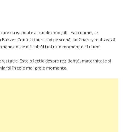
, care nu își poate ascunde emoțiile. Ea o numește
uzzer. Confetti aurii cad pe scenă, iar Charity realizează
formând ani de dificultăți într-un moment de triumf.
restație. Este o lecție despre reziliență, maternitate și
hiar și în cele mai grele momente.