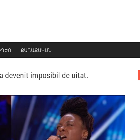
ԻԴԵՈ
ՔԱՂԱՔԱԿԱՆ
 devenit imposibil de uitat.