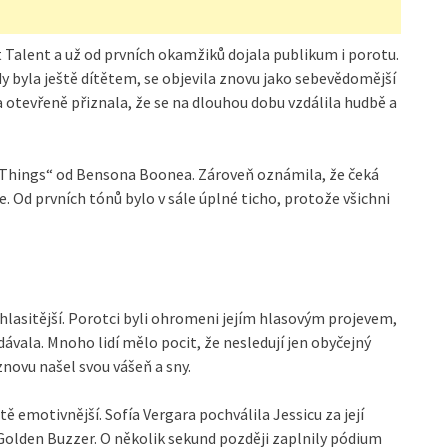
 Talent a už od prvních okamžiků dojala publikum i porotu.
y byla ještě dítětem, se objevila znovu jako sebevědomější
 otevřeně přiznala, že se na dlouhou dobu vzdálila hudbě a
 Things“ od Bensona Boonea. Zároveň oznámila, že čeká
. Od prvních tónů bylo v sále úplné ticho, protože všichni
 hlasitější. Porotci byli ohromeni jejím hlasovým projevem,
vala. Mnoho lidí mělo pocit, že nesledují jen obyčejný
znovu našel svou vášeň a sny.
ě emotivnější. Sofía Vergara pochválila Jessicu za její
Golden Buzzer. O několik sekund později zaplnily pódium