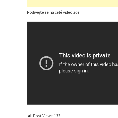
Podívejte se na celé video zde
Post Views:
133