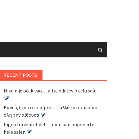
RECENT POSTS
Niko nije očekivao… ali je oduševio celu salu
Κανείς δεν το περίμενε… αλλά εντυπωσίασε
όλη την αίθουσα
Ingen forventet det… men han imponerte
hele salen