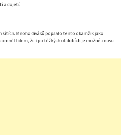
í a dojetí.
ích sítích. Mnoho diváků popsalo tento okamžik jako
ipomněl lidem, že i po těžkých obdobích je možné znovu