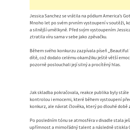
Jessica Sanchez se vrátila na pódium America’s Got
Mnoho let po svém prvním vystoupení v soutěži, kd
a silnější umělkyně. Před svým vystoupením Jessica
ztratila víru sama v sebe jako zpěvačku.
Během svého konkurzu zazpívala píseň „Beautiful
dítě, což dodalo celému okamžiku ještě větší emoce
pozorně poslouchali její silný a procítěný hlas.
Jak skladba pokračovala, reakce publika byly stále
kontrolou i emocemi, které během vystoupení předá
konkurz, ale návrat člověka, který po dlouhé době 
Po posledním tónu se atmosféra v divadle stala ješt
upřímnost a mimořádný talent a následně stiskla 