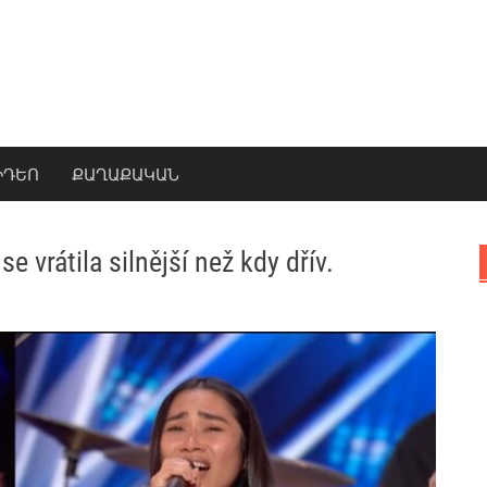
ԻԴԵՈ
ՔԱՂԱՔԱԿԱՆ
se vrátila silnější než kdy dřív.