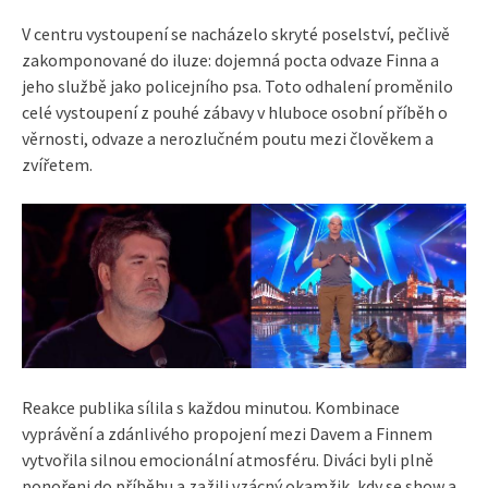
V centru vystoupení se nacházelo skryté poselství, pečlivě
zakomponované do iluze: dojemná pocta odvaze Finna a
jeho službě jako policejního psa. Toto odhalení proměnilo
celé vystoupení z pouhé zábavy v hluboce osobní příběh o
věrnosti, odvaze a nerozlučném poutu mezi člověkem a
zvířetem.
Reakce publika sílila s každou minutou. Kombinace
vyprávění a zdánlivého propojení mezi Davem a Finnem
vytvořila silnou emocionální atmosféru. Diváci byli plně
ponořeni do příběhu a zažili vzácný okamžik, kdy se show a