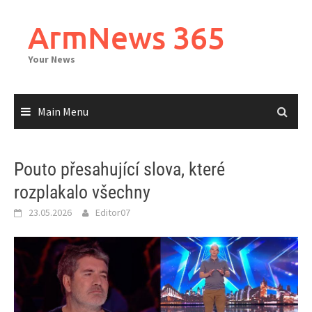
Skip
to
ArmNews 365
content
Your News
Main Menu
Pouto přesahující slova, které
rozplakalo všechny
23.05.2026
Editor07