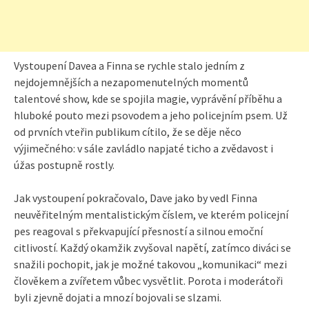
Vystoupení Davea a Finna se rychle stalo jedním z
nejdojemnějších a nezapomenutelných momentů
talentové show, kde se spojila magie, vyprávění příběhu a
hluboké pouto mezi psovodem a jeho policejním psem. Už
od prvních vteřin publikum cítilo, že se děje něco
výjimečného: v sále zavládlo napjaté ticho a zvědavost i
úžas postupně rostly.
Jak vystoupení pokračovalo, Dave jako by vedl Finna
neuvěřitelným mentalistickým číslem, ve kterém policejní
pes reagoval s překvapující přesností a silnou emoční
citlivostí. Každý okamžik zvyšoval napětí, zatímco diváci se
snažili pochopit, jak je možné takovou „komunikaci“ mezi
člověkem a zvířetem vůbec vysvětlit. Porota i moderátoři
byli zjevně dojati a mnozí bojovali se slzami.