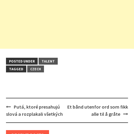
POSTED UNDER
TALENT
TAGGED
CZECH
Post
Putá, ktoré presahujú
Et bånd utenfor ord som fikk
navigation
slová a rozplakali všetkých
alle til å gråte